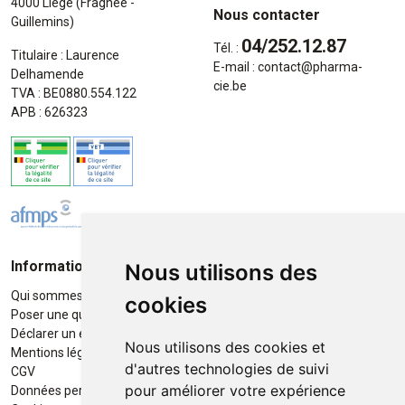
4000 Liège (Fragnée -
Nous contacter
Guillemins)
04/252.12.87
Tél. :
Titulaire : Laurence
E-mail :
contact
@
pharma-
Delhamende
cie.be
TVA : BE0880.554.122
APB : 626323
Informations
Moyens de paiement
Nous utilisons des
Qui sommes-nous ?
Paiement sécurisé
cookies
Poser une question
Déclarer un effet indésirable
Nous utilisons des cookies et
Mentions légales
d'autres technologies de suivi
CGV
pour améliorer votre expérience
Données personnelles
Retrait / Livraison