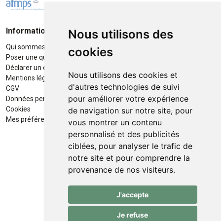
Informations
Moyens de paiement
Nous utilisons des
Qui sommes-nous ?
Paiement sécurisé
cookies
Poser une question
Déclarer un effet indésirable
Nous utilisons des cookies et
Mentions légales
d'autres technologies de suivi
CGV
pour améliorer votre expérience
Données personnelles
Retrait / Livraison
Cookies
de navigation sur notre site, pour
Retrait à la pharmacie en Click
Mes préférences Cookies
vous montrer un contenu
& Collect
personnalisé et des publicités
ciblées, pour analyser le trafic de
Livraison cyclo-urbaines à Liège
notre site et pour comprendre la
avec :
provenance de nos visiteurs.
Service professionnel et
J'accepte
écologique de livraisons rapides
et fiables.
Je refuse