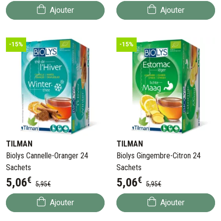
Ajouter
Ajouter
-15%
-15%
TILMAN
TILMAN
Biolys Cannelle-Oranger 24
Biolys Gingembre-Citron 24
Sachets
Sachets
€
€
5
,
06
5
,
06
5
,
95
€
5
,
95
€
Ajouter
Ajouter