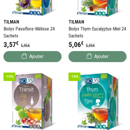
TILMAN
TILMAN
Biolys Passiflore-Mélisse 24
Biolys Thym-Eucalyptus-Miel 24
Sachets
Sachets
€
€
3
,
57
5
,
06
5
,
95
€
5
,
95
€
Ajouter
Ajouter
-15%
-15%