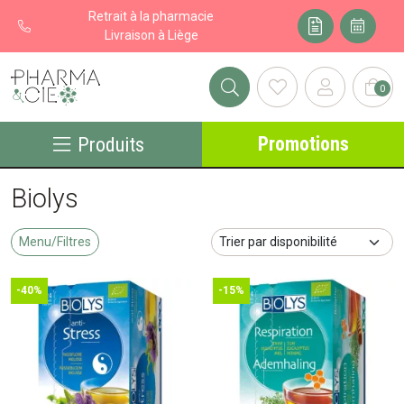
Retrait à la pharmacie
Livraison à Liège
0
Pharma&cie - Pharmacie des Franchises Votre export pharmacie
Promotions
Produits
Biolys
Menu/Filtres
-40%
-15%