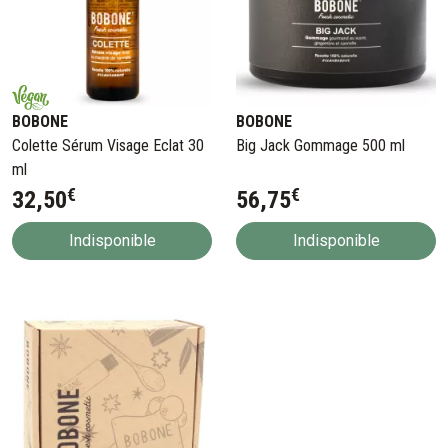
fraîcheur irréprochable (plus c’est frais, meilleur c’est pour la
peau !).
BOBONE
BOBONE
Colette Sérum Visage Eclat 30
Big Jack Gommage 500 ml
ml
€
€
32
,
50
56
,
75
Indisponible
Indisponible