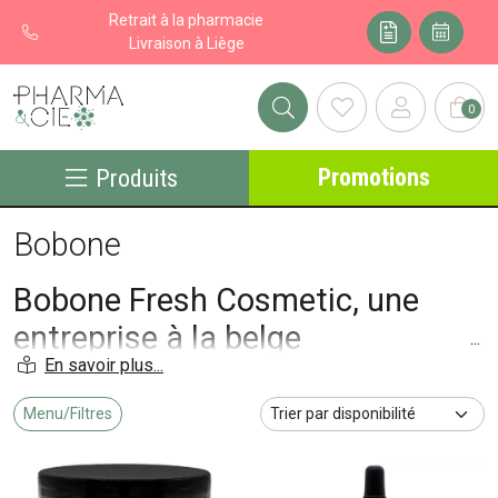
Retrait à la pharmacie
Livraison à Liège
0
Pharma&cie - Pharmacie des Franchises Votre export pharmacie
Promotions
Produits
Bobone
Bobone Fresh Cosmetic, une
entreprise à la belge
Menu/Filtres