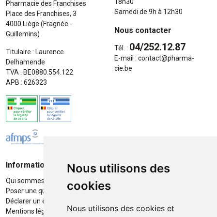
18h30
Pharmacie des Franchises
Samedi de 9h à 12h30
Place des Franchises, 3
4000 Liège (Fragnée -
Nous contacter
Guillemins)
04/252.12.87
Tél. :
Titulaire : Laurence
E-mail :
contact
@
pharma-
Delhamende
cie.be
TVA : BE0880.554.122
APB : 626323
Informations
Moyens de paiement
Nous utilisons des
Qui sommes-nous ?
Paiement sécurisé
cookies
Poser une question
Déclarer un effet indésirable
Nous utilisons des cookies et
Mentions légales