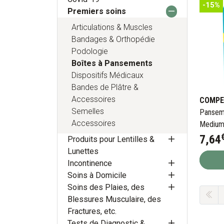
-15%
Premiers soins
Articulations & Muscles
Bandages & Orthopédie
Podologie
Boîtes à Pansements
Dispositifs Médicaux
Bandes de Plâtre &
Accessoires
COMPE
Semelles
Panseme
Accessoires
Medium
7
,
64
Produits pour Lentilles &
Lunettes
Incontinence
Soins à Domicile
Soins des Plaies, des
Blessures Musculaire, des
Fractures, etc.
Tests de Diagnostic &