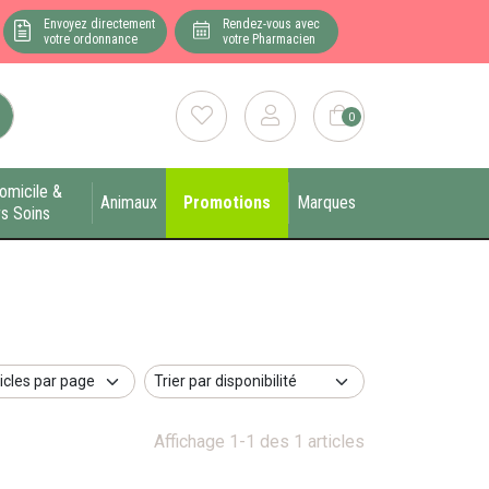
Envoyez directement
Rendez-vous avec
votre ordonnance
votre Pharmacien
0
omicile &
Animaux
Promotions
Marques
s Soins
Affichage 1-1 des 1 articles