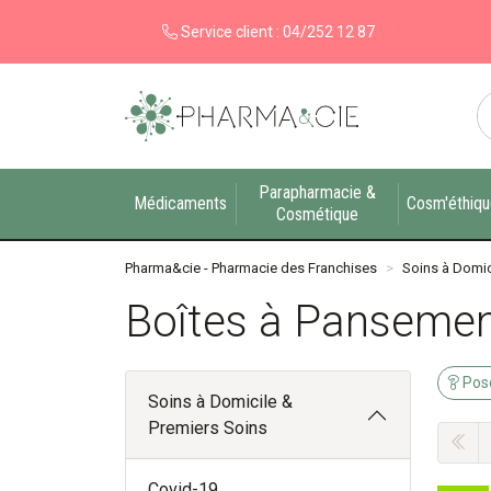
Service client :
04/252 12 87
Pharma&cie - Pharmacie des Franchises Votre ex
Parapharmacie &
Médicaments
Cosm'éthiq
Cosmétique
Pharma&cie - Pharmacie des Franchises
Soins à Domic
Boîtes à Panseme
Pose
Soins à Domicile &
Premiers Soins
Covid-19