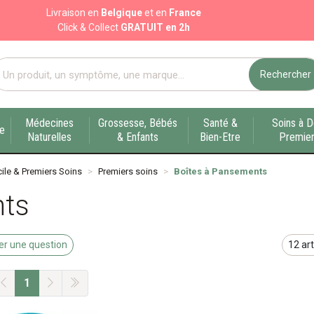
Livraison en
Belgique
et en
France
Click & Collect
GRATUIT en 2h
Rechercher
port pharmacie en ligne à votre service sur Liège
Médecines
Grossesse, Bébés
Santé &
Soins à D
ue
Naturelles
& Enfants
Bien-Etre
Premier
ile & Premiers Soins
Premiers soins
Boîtes à Pansements
nts
r une question
1