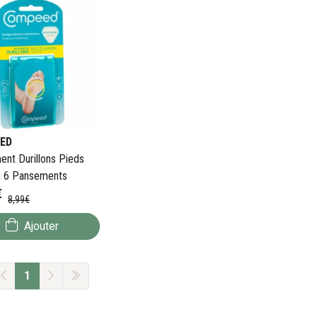
ED
nt Durillons Pieds
 6 Pansements
€
8
,
99
€
Ajouter
1