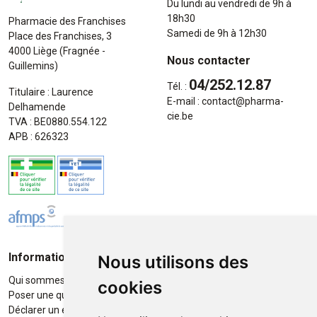
Du lundi au vendredi de 9h à
18h30
Pharmacie des Franchises
Samedi de 9h à 12h30
Place des Franchises, 3
4000 Liège (Fragnée -
Nous contacter
Guillemins)
04/252.12.87
Tél. :
Titulaire : Laurence
E-mail :
contact
@
pharma-
Delhamende
cie.be
TVA : BE0880.554.122
APB : 626323
Informations
Moyens de paiement
Nous utilisons des
Qui sommes-nous ?
Paiement sécurisé
cookies
Poser une question
Déclarer un effet indésirable