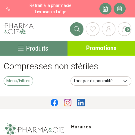
Retrait à la pharmacie
Livraison à Liège
0
Pharma&cie - Pharmacie des Franchises Votre export pharmacie
Promotions
Produits
Compresses non stériles
Menu/Filtres
Horaires