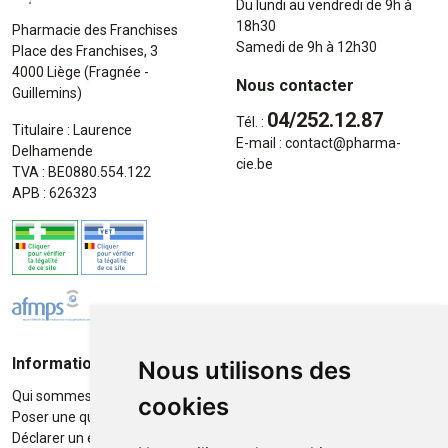
Du lundi au vendredi de 9h à
18h30
Pharmacie des Franchises
Samedi de 9h à 12h30
Place des Franchises, 3
4000 Liège (Fragnée -
Nous contacter
Guillemins)
04/252.12.87
Tél. :
Titulaire : Laurence
E-mail :
contact
@
pharma-
Delhamende
cie.be
TVA : BE0880.554.122
APB : 626323
Informations
Moyens de paiement
Nous utilisons des
Qui sommes-nous ?
Paiement sécurisé
cookies
Poser une question
Déclarer un effet indésirable