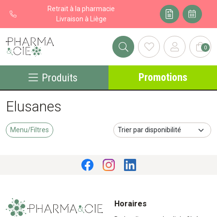
Retrait à la pharmacie
Livraison à Liège
0
Pharma&cie - Pharmacie des Franchises Votre export pharmacie
Promotions
Produits
Elusanes
Menu/Filtres
Horaires