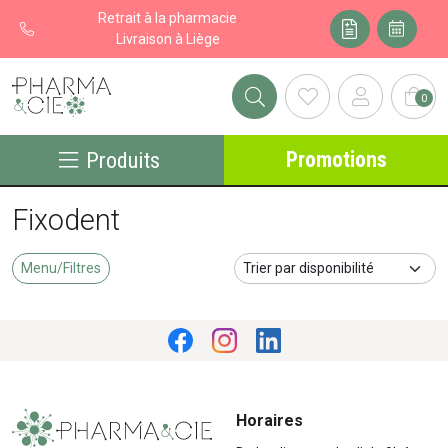
Retrait à la pharmacie
Livraison à Liège
0
Pharma&cie - Pharmacie des Franchises Votre export pharmacie
Promotions
Produits
Fixodent
Menu/Filtres
Horaires