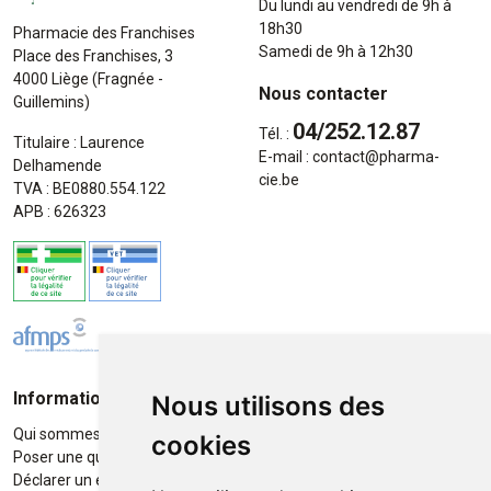
Du lundi au vendredi de 9h à
18h30
Pharmacie des Franchises
Samedi de 9h à 12h30
Place des Franchises, 3
4000 Liège (Fragnée -
Nous contacter
Guillemins)
04/252.12.87
Tél. :
Titulaire : Laurence
E-mail :
contact
@
pharma-
Delhamende
cie.be
TVA : BE0880.554.122
APB : 626323
Informations
Moyens de paiement
Nous utilisons des
Qui sommes-nous ?
Paiement sécurisé
cookies
Poser une question
Déclarer un effet indésirable