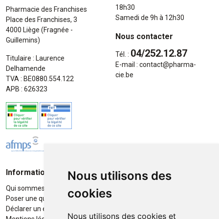
18h30
Pharmacie des Franchises
Samedi de 9h à 12h30
Place des Franchises, 3
4000 Liège (Fragnée -
Nous contacter
Guillemins)
04/252.12.87
Tél. :
Titulaire : Laurence
E-mail :
contact
@
pharma-
Delhamende
cie.be
TVA : BE0880.554.122
APB : 626323
Informations
Moyens de paiement
Nous utilisons des
Qui sommes-nous ?
Paiement sécurisé
cookies
Poser une question
Déclarer un effet indésirable
Nous utilisons des cookies et
Mentions légales