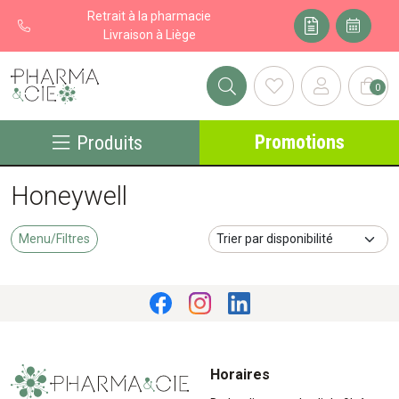
Retrait à la pharmacie
Livraison à Liège
0
Pharma&cie - Pharmacie des Franchises Votre export pharmacie
Promotions
Produits
Honeywell
Menu/Filtres
Horaires