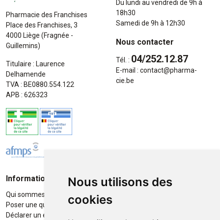
Du lundi au vendredi de 9h à
18h30
Pharmacie des Franchises
Samedi de 9h à 12h30
Place des Franchises, 3
4000 Liège (Fragnée -
Nous contacter
Guillemins)
04/252.12.87
Tél. :
Titulaire : Laurence
E-mail :
contact
@
pharma-
Delhamende
cie.be
TVA : BE0880.554.122
APB : 626323
Informations
Moyens de paiement
Nous utilisons des
Qui sommes-nous ?
Paiement sécurisé
cookies
Poser une question
Déclarer un effet indésirable