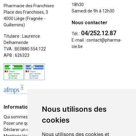
18h30
Pharmacie des Franchises
Samedi de 9h à 12h30
Place des Franchises, 3
4000 Liège (Fragnée -
Nous contacter
Guillemins)
04/252.12.87
Tél. :
Titulaire : Laurence
E-mail :
contact
@
pharma-
Delhamende
cie.be
TVA : BE0880.554.122
APB : 626323
Informations
Moyens de paiement
Nous utilisons des
Qui sommes-nous ?
Paiement sécurisé
cookies
Poser une question
Déclarer un effet indésirable
Nous utilisons des cookies et
Mentions légales