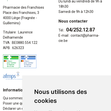
Du lundi au vendredi de 9h à
18h30
Pharmacie des Franchises
Samedi de 9h à 12h30
Place des Franchises, 3
4000 Liège (Fragnée -
Nous contacter
Guillemins)
04/252.12.87
Tél. :
Titulaire : Laurence
E-mail :
contact
@
pharma-
Delhamende
cie.be
TVA : BE0880.554.122
APB : 626323
Informations
Moyens de paiement
Nous utilisons des
Qui sommes-nous ?
Paiement sécurisé
cookies
Poser une question
Déclarer un effet indésirable