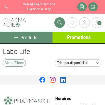
Retrait à la pharmacie
Livraison à Liège
0
Pharma&cie - Pharmacie des Franchises Votre export pharmacie
Promotions
Produits
Labo Life
Menu/Filtres
Horaires