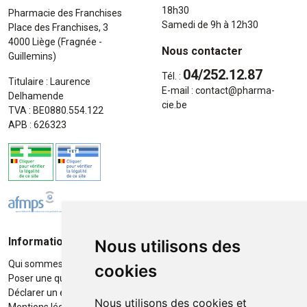
18h30
Pharmacie des Franchises
Samedi de 9h à 12h30
Place des Franchises, 3
4000 Liège (Fragnée -
Nous contacter
Guillemins)
04/252.12.87
Tél. :
Titulaire : Laurence
E-mail :
contact
@
pharma-
Delhamende
cie.be
TVA : BE0880.554.122
APB : 626323
Informations
Moyens de paiement
Nous utilisons des
Qui sommes-nous ?
Paiement sécurisé
cookies
Poser une question
Déclarer un effet indésirable
Nous utilisons des cookies et
Mentions légales