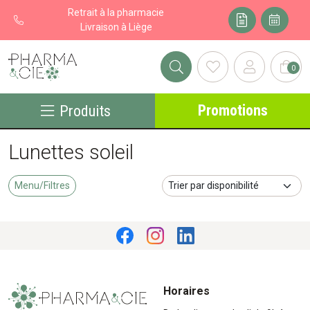
Retrait à la pharmacie
Livraison à Liège
0
Pharma&cie - Pharmacie des Franchises Votre export pharmacie
Promotions
Produits
Lunettes soleil
Menu/Filtres
Horaires