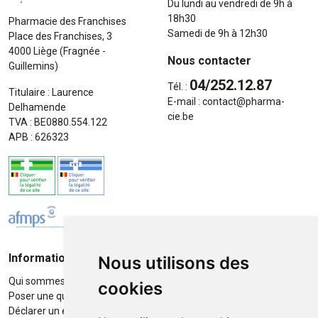
Du lundi au vendredi de 9h à
18h30
Pharmacie des Franchises
Samedi de 9h à 12h30
Place des Franchises, 3
4000 Liège (Fragnée -
Nous contacter
Guillemins)
04/252.12.87
Tél. :
Titulaire : Laurence
E-mail :
contact
@
pharma-
Delhamende
cie.be
TVA : BE0880.554.122
APB : 626323
Informations
Moyens de paiement
Nous utilisons des
Qui sommes-nous ?
Paiement sécurisé
cookies
Poser une question
Déclarer un effet indésirable