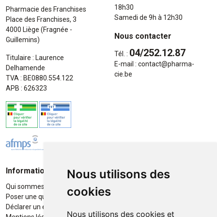
18h30
Pharmacie des Franchises
Samedi de 9h à 12h30
Place des Franchises, 3
4000 Liège (Fragnée -
Nous contacter
Guillemins)
04/252.12.87
Tél. :
Titulaire : Laurence
E-mail :
contact
@
pharma-
Delhamende
cie.be
TVA : BE0880.554.122
APB : 626323
Informations
Moyens de paiement
Nous utilisons des
Qui sommes-nous ?
Paiement sécurisé
cookies
Poser une question
Déclarer un effet indésirable
Nous utilisons des cookies et
Mentions légales