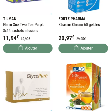
TILMAN
FORTE PHARMA
Elimin One Two Tea Purple
Xtraslim Chrono 60 gélules
3x14 sachets infusions
€
€
11
,
94
20
,
97
19
,
90
€
29
,
95
€
Ajouter
Ajouter