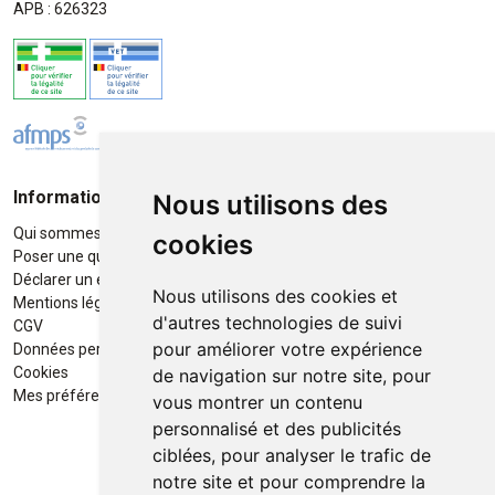
APB : 626323
Informations
Moyens de paiement
Nous utilisons des
Qui sommes-nous ?
Paiement sécurisé
cookies
Poser une question
Déclarer un effet indésirable
Nous utilisons des cookies et
Mentions légales
d'autres technologies de suivi
CGV
pour améliorer votre expérience
Données personnelles
Retrait / Livraison
Cookies
de navigation sur notre site, pour
Retrait à la pharmacie en Click
Mes préférences Cookies
vous montrer un contenu
& Collect
personnalisé et des publicités
ciblées, pour analyser le trafic de
Livraison cyclo-urbaines à Liège
notre site et pour comprendre la
avec :