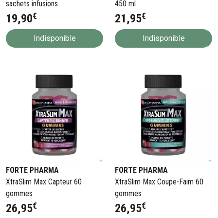
sachets infusions
450 ml
€
€
19
,
90
21
,
95
Indisponible
Indisponible
FORTE PHARMA
FORTE PHARMA
XtraSlim Max Capteur 60
XtraSlim Max Coupe-Faim 60
gommes
gommes
€
€
26
,
95
26
,
95