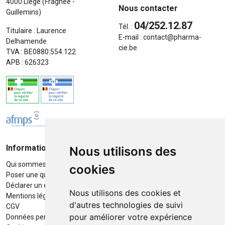
4000 Liège (Fragnée -
Nous contacter
Guillemins)
04/252.12.87
Tél. :
Titulaire : Laurence
E-mail :
contact
@
pharma-
Delhamende
cie.be
TVA : BE0880.554.122
APB : 626323
Informations
Moyens de paiement
Nous utilisons des
Qui sommes-nous ?
Paiement sécurisé
cookies
Poser une question
Déclarer un effet indésirable
Nous utilisons des cookies et
Mentions légales
d'autres technologies de suivi
CGV
pour améliorer votre expérience
Données personnelles
Retrait / Livraison