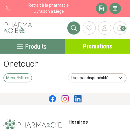
Retrait à la pharmacie
Livraison à Liège
0
Pharma&cie - Pharmacie des Franchises Votre export pharmacie
Promotions
Produits
Onetouch
Menu/Filtres
Horaires