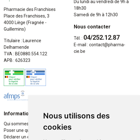
Du lundi au vendredi de 9h à
18h30
Pharmacie des Franchises
Samedi de 9h à 12h30
Place des Franchises, 3
4000 Liège (Fragnée -
Nous contacter
Guillemins)
04/252.12.87
Tél. :
Titulaire : Laurence
E-mail :
contact
@
pharma-
Delhamende
cie.be
TVA : BE0880.554.122
APB : 626323
Informations
Moyens de paiement
Nous utilisons des
Qui sommes-nous ?
Paiement sécurisé
cookies
Poser une question
Déclarer un effet indésirable