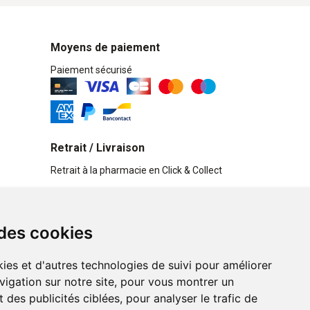
Moyens de paiement
Paiement sécurisé
Retrait / Livraison
Retrait à la pharmacie en Click & Collect
Livraison cyclo-urbaines à Liège avec :
 des cookies
Service professionnel et écologique de
livraisons rapides et fiables.
ies et d'autres technologies de suivi pour améliorer
vigation sur notre site, pour vous montrer un
n ligne
 des publicités ciblées, pour analyser le trafic de