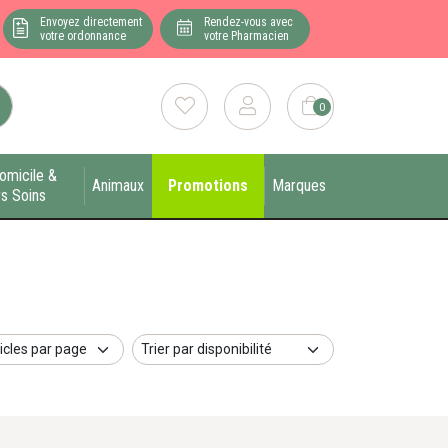
Envoyez directement
Rendez-vous avec
votre ordonnance
votre Pharmacien
0
omicile &
Animaux
Promotions
Marques
s Soins