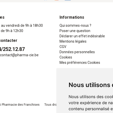
res
Informations
i au vendredi de 9h à 18h30
Qui sommes-nous ?
 de 9h à 12h30
Poser une question
Déclarer un effet indésirable
contacter
Mentions légales
CGV
4/252.12.87
Données personnelles
contact
@
pharma-cie.be
Cookies
Mes préférences Cookies
Nous utilisons
Nous utilisons des cook
votre expérience de na
 Pharmacie des Franchises
Tous droits réservés
Apotekisto
, pharmacie e
contenu personnalisé et