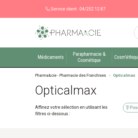
Service client :
04/252 12 87
Pharma&cie - Pharmacie des Franchises Votre ex
Parapharmacie &
Médicaments
Cosm'éthiq
Cosmétique
Pharma&cie - Pharmacie des Franchises
Opticalmax
Opticalmax
Affinez votre sélection en utilisant les
Pose
filtres ci-dessous :