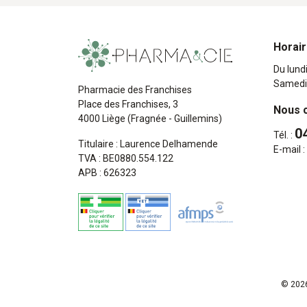
Horai
Du lund
Samedi
Pharmacie des Franchises
Place des Franchises, 3
Nous 
4000 Liège (Fragnée - Guillemins)
0
Tél. :
Titulaire : Laurence Delhamende
E-mail :
TVA : BE0880.554.122
APB : 626323
© 2026