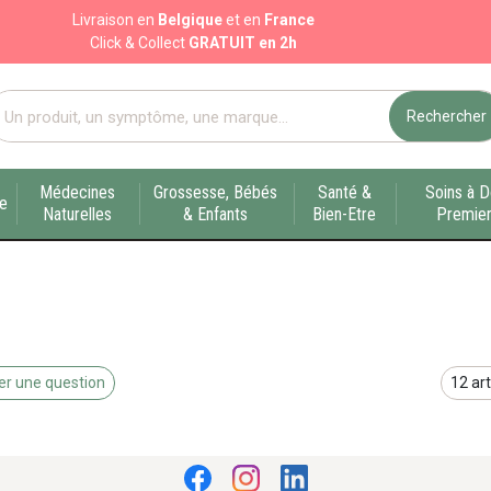
Livraison en
Belgique
et en
France
Click & Collect
GRATUIT en 2h
Rechercher
port pharmacie en ligne à votre service sur Liège
Médecines
Grossesse, Bébés
Santé &
Soins à D
ue
Naturelles
& Enfants
Bien-Etre
Premier
r une question