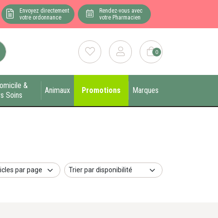
Envoyez directement
Rendez-vous avec
votre ordonnance
votre Pharmacien
0
omicile &
Animaux
Promotions
Marques
s Soins