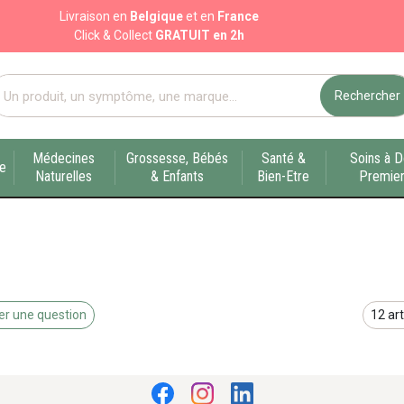
Livraison en
Belgique
et en
France
Click & Collect
GRATUIT en 2h
Rechercher
port pharmacie en ligne à votre service sur Liège
Médecines
Grossesse, Bébés
Santé &
Soins à D
ue
Naturelles
& Enfants
Bien-Etre
Premier
r une question