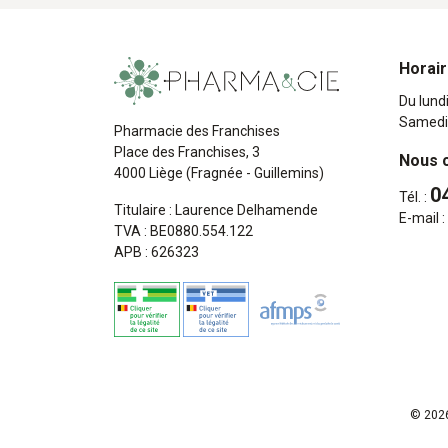
Horai
Du lund
Samedi
Pharmacie des Franchises
Place des Franchises, 3
Nous 
4000 Liège (Fragnée - Guillemins)
0
Tél. :
Titulaire : Laurence Delhamende
E-mail :
TVA : BE0880.554.122
APB : 626323
© 2026