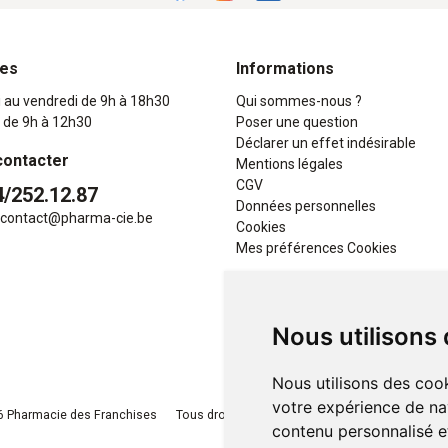
res
Informations
i au vendredi de 9h à 18h30
Qui sommes-nous ?
 de 9h à 12h30
Poser une question
Déclarer un effet indésirable
contacter
Mentions légales
CGV
4/252.12.87
Données personnelles
contact
@
pharma-cie.be
Cookies
Mes préférences Cookies
Nous utilisons
Nous utilisons des cook
votre expérience de na
 Pharmacie des Franchises
Tous droits réservés
Apotekisto
, pharmacie e
contenu personnalisé et