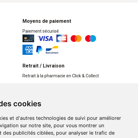
Moyens de paiement
Paiement sécurisé
Retrait / Livraison
Retrait à la pharmacie en Click & Collect
Livraison cyclo-urbaines à Liège avec :
 des cookies
Service professionnel et écologique de
livraisons rapides et fiables.
ies et d'autres technologies de suivi pour améliorer
vigation sur notre site, pour vous montrer un
n ligne
 des publicités ciblées, pour analyser le trafic de