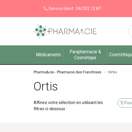
Service client :
04/252 12 87
Pharma&cie - Pharmacie des Franchises Votre ex
Parapharmacie &
Médicaments
Cosm'éthiq
Cosmétique
Pharma&cie - Pharmacie des Franchises
Ortis
Ortis
Affinez votre sélection en utilisant les
Pose
filtres ci-dessous :