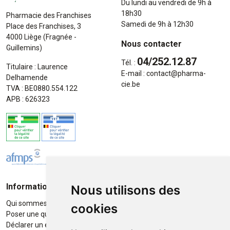
Du lundi au vendredi de 9h à
18h30
Pharmacie des Franchises
Samedi de 9h à 12h30
Place des Franchises, 3
4000 Liège (Fragnée -
Nous contacter
Guillemins)
04/252.12.87
Tél. :
Titulaire : Laurence
E-mail :
contact
@
pharma-
Delhamende
cie.be
TVA : BE0880.554.122
APB : 626323
Informations
Moyens de paiement
Nous utilisons des
Qui sommes-nous ?
Paiement sécurisé
cookies
Poser une question
Déclarer un effet indésirable