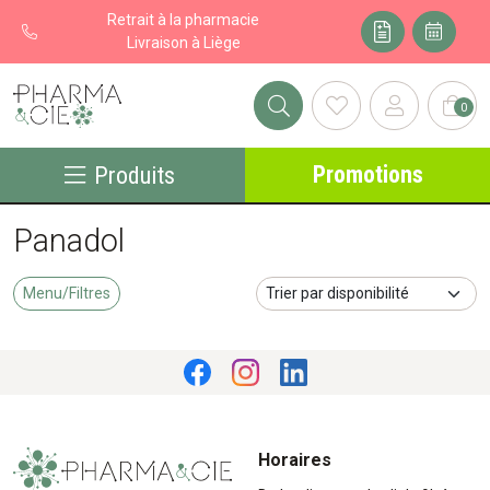
Retrait à la pharmacie
Livraison à Liège
0
Pharma&cie - Pharmacie des Franchises Votre export pharmacie
Promotions
Produits
Panadol
Menu/Filtres
Horaires