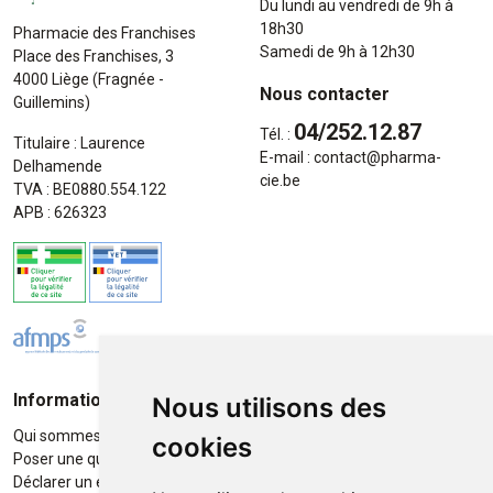
Du lundi au vendredi de 9h à
18h30
Pharmacie des Franchises
Samedi de 9h à 12h30
Place des Franchises, 3
4000 Liège (Fragnée -
Nous contacter
Guillemins)
04/252.12.87
Tél. :
Titulaire : Laurence
E-mail :
contact
@
pharma-
Delhamende
cie.be
TVA : BE0880.554.122
APB : 626323
Informations
Moyens de paiement
Nous utilisons des
Qui sommes-nous ?
Paiement sécurisé
cookies
Poser une question
Déclarer un effet indésirable