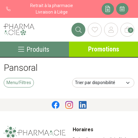
Retrait à la pharmacie
Livraison à Liège
0
Pharma&cie - Pharmacie des Franchises Votre export pharmacie
Promotions
Produits
Pansoral
Menu/Filtres
Horaires