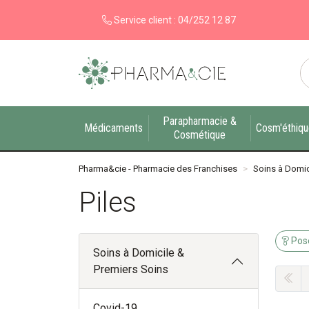
Service client :
04/252 12 87
Pharma&cie - Pharmacie des Franchises Votre ex
Parapharmacie &
Médicaments
Cosm'éthiq
Cosmétique
Pharma&cie - Pharmacie des Franchises
Soins à Domic
Piles
Pose
Soins à Domicile &
Premiers Soins
Covid-19