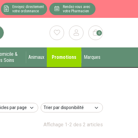
Envoyez directement
Rendez-vous avec
votre ordonnance
votre Pharmacien
0
omicile &
Animaux
Promotions
Marques
s Soins
Affichage 1-2 des 2 articles