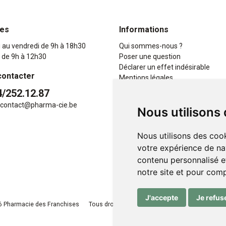
res
Informations
i au vendredi de 9h à 18h30
Qui sommes-nous ?
 de 9h à 12h30
Poser une question
Déclarer un effet indésirable
contacter
Mentions légales
CGV
4/252.12.87
Données personnelles
contact
@
pharma-cie.be
Nous utilisons
Cookies
Mes préférences Cookies
Nous utilisons des cook
votre expérience de na
contenu personnalisé et
notre site et pour com
J'accepte
Je refus
 Pharmacie des Franchises
Tous droits réservés
Apotekisto
, pharmacie e