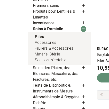
Premiers soins
Produits pour Lentilles &
Lunettes
Incontinence
Soins à Domicile
Piles
Accessoires
Piluliers & Accessoires
DURAC
Matériel Stérile
Easytab
Solution Injectable
Piles A
10
,
9
Soins des Plaies, des
Blessures Musculaire, des
Fractures, etc.
Tests de Diagnostic &
Instruments de Mesure
Aérosolthérapie & Oxygène
Diabète
Stomie