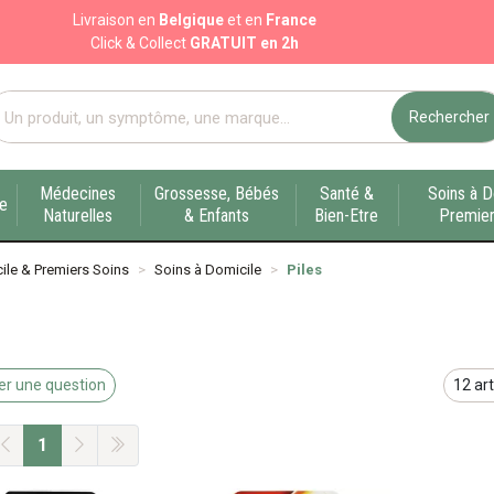
Livraison en
Belgique
et en
France
Click & Collect
GRATUIT en 2h
Rechercher
port pharmacie en ligne à votre service sur Liège
Médecines
Grossesse, Bébés
Santé &
Soins à D
ue
Naturelles
& Enfants
Bien-Etre
Premier
ile & Premiers Soins
Soins à Domicile
Piles
r une question
1