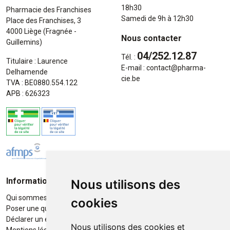
18h30
Pharmacie des Franchises
Samedi de 9h à 12h30
Place des Franchises, 3
4000 Liège (Fragnée -
Nous contacter
Guillemins)
04/252.12.87
Tél. :
Titulaire : Laurence
E-mail :
contact
@
pharma-
Delhamende
cie.be
TVA : BE0880.554.122
APB : 626323
Informations
Moyens de paiement
Nous utilisons des
Qui sommes-nous ?
Paiement sécurisé
cookies
Poser une question
Déclarer un effet indésirable
Nous utilisons des cookies et
Mentions légales