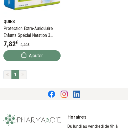
QUIES
Protection Extra-Auriculaire
Enfants Spécial Natation 3
€
Paires
7
,
82
9
,
20
€
Ajouter
1
Horaires
Du lundi au vendredi de 9h à