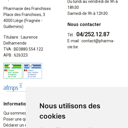
Du lundi au vendredi de 9h à
18h30
Pharmacie des Franchises
Samedi de 9h à 12h30
Place des Franchises, 3
4000 Liège (Fragnée -
Nous contacter
Guillemins)
04/252.12.87
Tél. :
Titulaire : Laurence
E-mail :
contact
@
pharma-
Delhamende
cie.be
TVA : BE0880.554.122
APB : 626323
Informations
Moyens de paiement
Nous utilisons des
Qui sommes-nous ?
Paiement sécurisé
cookies
Poser une question
Déclarer un effet indésirable