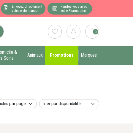
Envoyez directement
Rendez-vous avec
votre ordonnance
votre Pharmacien
0
omicile &
Animaux
Promotions
Marques
s Soins