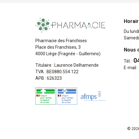
Horai
Du lund
Samedi
Pharmacie des Franchises
Place des Franchises, 3
Nous 
4000 Liège (Fragnée - Guillemins)
0
Tél. :
Titulaire : Laurence Delhamende
E-mail :
TVA : BE0880.554.122
APB : 626323
© 2026