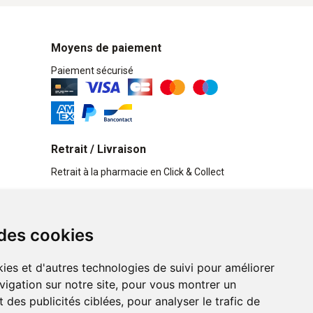
Moyens de paiement
Paiement sécurisé
Retrait / Livraison
Retrait à la pharmacie en Click & Collect
Livraison cyclo-urbaines à Liège avec :
 des cookies
Service professionnel et écologique de
livraisons rapides et fiables.
ies et d'autres technologies de suivi pour améliorer
vigation sur notre site, pour vous montrer un
n ligne
 des publicités ciblées, pour analyser le trafic de