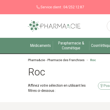
Service client :
04/252 12 87
Pharma&cie - Pharmacie des Franchises Votre ex
Parapharmacie &
Médicaments
Cosm'éthiq
Cosmétique
Pharma&cie - Pharmacie des Franchises
Roc
Roc
Affinez votre sélection en utilisant les
Pose
filtres ci-dessous :