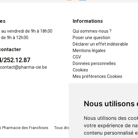
res
Informations
i au vendredi de 9h à 18h30
Qui sommes-nous ?
 de 9h à 12h30
Poser une question
Déclarer un effet indésirable
contacter
Mentions légales
CGV
4/252.12.87
Données personnelles
contact
@
pharma-cie.be
Cookies
Mes préférences Cookies
Nous utilisons
Nous utilisons des cook
votre expérience de na
 Pharmacie des Franchises
Tous droits réservés
Apotekisto
, pharmacie e
contenu personnalisé et