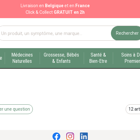
Livraison en
Belgique
et en
France
Click & Collect
GRATUIT en 2h
Rechercher
port pharmacie en ligne à votre service sur Liège
Médecines
Grossesse, Bébés
Santé &
Soins à D
ue
Naturelles
& Enfants
Bien-Etre
Premier
r une question