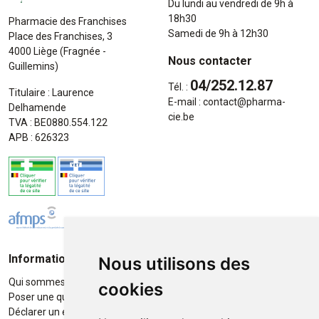
Du lundi au vendredi de 9h à
18h30
Pharmacie des Franchises
Samedi de 9h à 12h30
Place des Franchises, 3
4000 Liège (Fragnée -
Nous contacter
Guillemins)
04/252.12.87
Tél. :
Titulaire : Laurence
E-mail :
contact
@
pharma-
Delhamende
cie.be
TVA : BE0880.554.122
APB : 626323
Informations
Moyens de paiement
Nous utilisons des
Qui sommes-nous ?
Paiement sécurisé
cookies
Poser une question
Déclarer un effet indésirable