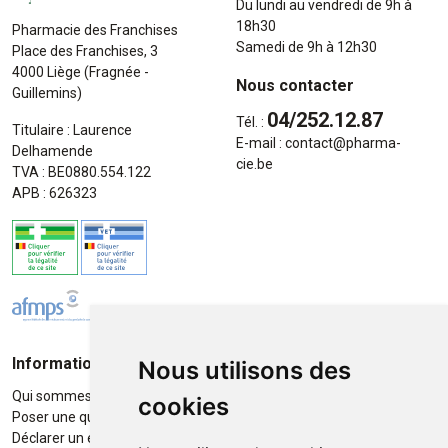
Du lundi au vendredi de 9h à
18h30
Pharmacie des Franchises
Samedi de 9h à 12h30
Place des Franchises, 3
4000 Liège (Fragnée -
Nous contacter
Guillemins)
04/252.12.87
Tél. :
Titulaire : Laurence
E-mail :
contact
@
pharma-
Delhamende
cie.be
TVA : BE0880.554.122
APB : 626323
Informations
Moyens de paiement
Nous utilisons des
Qui sommes-nous ?
Paiement sécurisé
cookies
Poser une question
Déclarer un effet indésirable