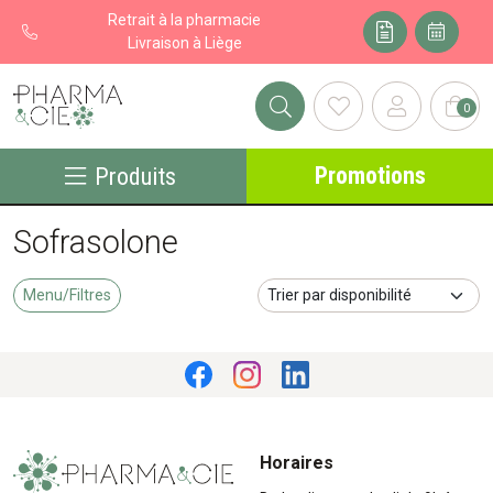
Retrait à la pharmacie
Livraison à Liège
0
Pharma&cie - Pharmacie des Franchises Votre export pharmacie
Promotions
Produits
Sofrasolone
Menu/Filtres
Horaires