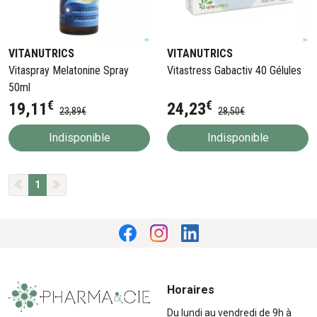
VITANUTRICS
VITANUTRICS
Vitaspray Melatonine Spray
Vitastress Gabactiv 40 Gélules
50ml
€
€
19
,
11
24
,
23
23
,
89
€
28
,
50
€
Indisponible
Indisponible
1
Horaires
Du lundi au vendredi de 9h à