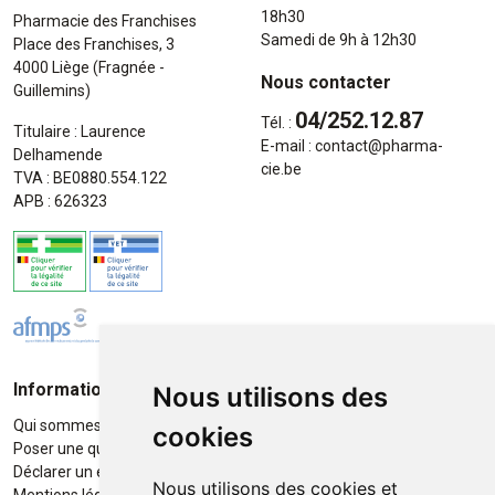
18h30
Pharmacie des Franchises
Samedi de 9h à 12h30
Place des Franchises, 3
4000 Liège (Fragnée -
Nous contacter
Guillemins)
04/252.12.87
Tél. :
Titulaire : Laurence
E-mail :
contact
@
pharma-
Delhamende
cie.be
TVA : BE0880.554.122
APB : 626323
Informations
Moyens de paiement
Nous utilisons des
Qui sommes-nous ?
Paiement sécurisé
cookies
Poser une question
Déclarer un effet indésirable
Nous utilisons des cookies et
Mentions légales