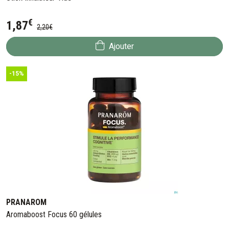
€
1
,
87
2
,
20
€
Ajouter
-15%
PRANAROM
Aromaboost Focus 60 gélules