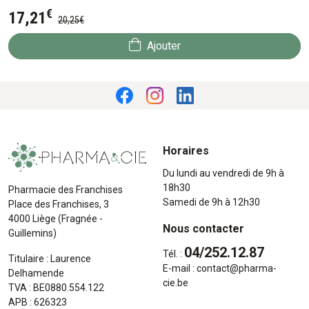
€
17
,
21
20
,
25
€
Ajouter
Horaires
Du lundi au vendredi de 9h à
18h30
Pharmacie des Franchises
Samedi de 9h à 12h30
Place des Franchises, 3
4000 Liège (Fragnée -
Nous contacter
Guillemins)
04/252.12.87
Tél. :
Titulaire : Laurence
E-mail :
contact
@
pharma-
Delhamende
cie.be
TVA : BE0880.554.122
APB : 626323