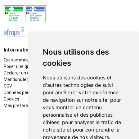
Informations
Moyens de paiement
Nous utilisons des
Qui sommes-nous ?
Paiement sécurisé
cookies
Poser une question
Déclarer un effet indésirable
Nous utilisons des cookies et
Mentions légales
d'autres technologies de suivi
CGV
pour améliorer votre expérience
Données personnelles
Retrait / Livraison
Cookies
de navigation sur notre site, pour
Retrait à la pharmacie en Click
Mes préférences Cookies
vous montrer un contenu
& Collect
personnalisé et des publicités
ciblées, pour analyser le trafic de
Livraison cyclo-urbaines à Liège
notre site et pour comprendre la
avec :
provenance de nos visiteurs.