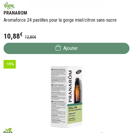
PRANAROM
Aromaforce 24 pastilles pour la gorge miel/citron sans-sucre
€
10
,
88
12
,
80
€
Ajouter
-15%