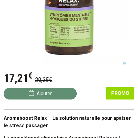
€
17
,
21
20
,
25
€
PROMO
Ajouter
Aromaboost Relax – La solution naturelle pour apaiser
le stress passager
Le
complément alimentaire Aromaboost Relax
est