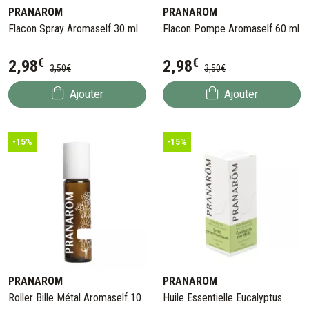
PRANAROM
PRANAROM
Flacon Spray Aromaself 30 ml
Flacon Pompe Aromaself 60 ml
€
€
2
,
98
2
,
98
3
,
50
€
3
,
50
€
Ajouter
Ajouter
-15%
-15%
PRANAROM
PRANAROM
Roller Bille Métal Aromaself 10
Huile Essentielle Eucalyptus