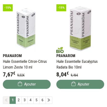
-15%
-15%
PRANAROM
PRANAROM
Huile Essentielle Citron-Citrus
Huile Essentielle Eucalyptus
Limom Zeste 10 ml
Radiata Bio 10ml
€
€
7
,
67
8
,
04
9
,
02
€
9
,
46
€
Ajouter
Ajouter
1
2
3
4
5
6