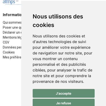
Informations
Moyens de paiement
Nous utilisons des
Qui sommes-nous ?
Paiement sécurisé
cookies
Poser une question
Déclarer un effet indésirable
Nous utilisons des cookies et
Mentions légales
d'autres technologies de suivi
CGV
pour améliorer votre expérience
Données personnelles
Retrait / Livraison
Cookies
de navigation sur notre site, pour
Retrait à la pharmacie en Click
Mes préférences Cookies
vous montrer un contenu
& Collect
personnalisé et des publicités
ciblées, pour analyser le trafic de
Livraison cyclo-urbaines à Liège
notre site et pour comprendre la
avec :
provenance de nos visiteurs.
Service professionnel et
J'accepte
écologique de livraisons rapides
et fiables.
Je refuse