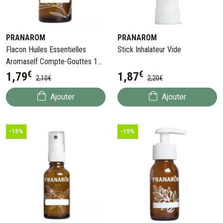
PRANAROM
PRANAROM
Flacon Huiles Essentielles
Stick Inhalateur Vide
Aromaself Compte-Gouttes 10
€
€
ml
1
,
79
1
,
87
2
,
10
€
2
,
20
€
Ajouter
Ajouter
-15%
-15%