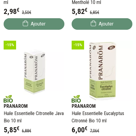
ml
Mentholé 10 ml
€
€
2
,
98
5
,
82
3
,
50
€
6
,
85
€
Ajouter
Ajouter
-15%
-15%
PRANAROM
PRANAROM
Huile Essentielle Citronelle Java
Huile Essentielle Eucalyptus
Bio 10 ml
Citronné Bio 10 ml
€
€
5
,
85
6
,
00
6
,
88
€
7
,
06
€