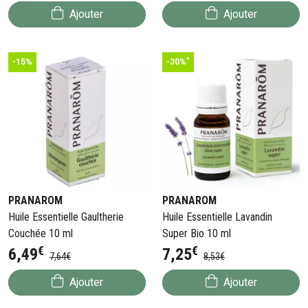
Ajouter
Ajouter
*
-15%
-30%
PRANAROM
PRANAROM
Huile Essentielle Gaultherie
Huile Essentielle Lavandin
Couchée 10 ml
Super Bio 10 ml
€
€
6
,
49
7
,
25
7
,
64
€
8
,
53
€
Ajouter
Ajouter