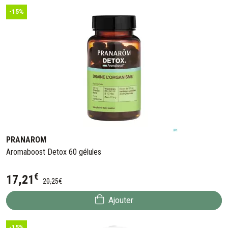
-15%
PRANAROM
Aromaboost Detox 60 gélules
€
17
,
21
20
,
25
€
Ajouter
-15%