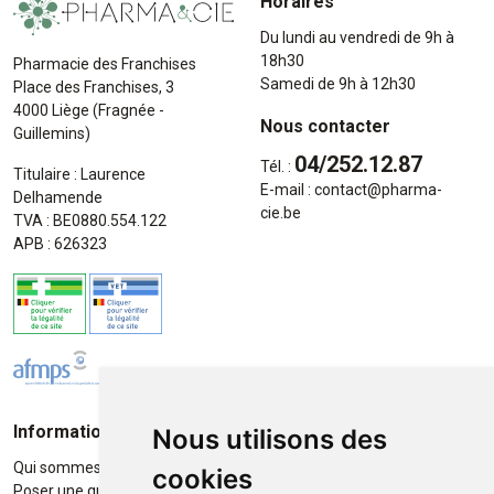
Horaires
Du lundi au vendredi de 9h à
18h30
Pharmacie des Franchises
Samedi de 9h à 12h30
Place des Franchises, 3
4000 Liège (Fragnée -
Nous contacter
Guillemins)
04/252.12.87
Tél. :
Titulaire : Laurence
E-mail :
contact
@
pharma-
Delhamende
cie.be
TVA : BE0880.554.122
APB : 626323
Informations
Moyens de paiement
Nous utilisons des
Qui sommes-nous ?
Paiement sécurisé
cookies
Poser une question