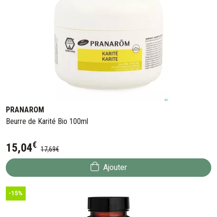
PRANAROM
Beurre de Karité Bio 100ml
€
15
,
04
17
,
69
€
Ajouter
-15%