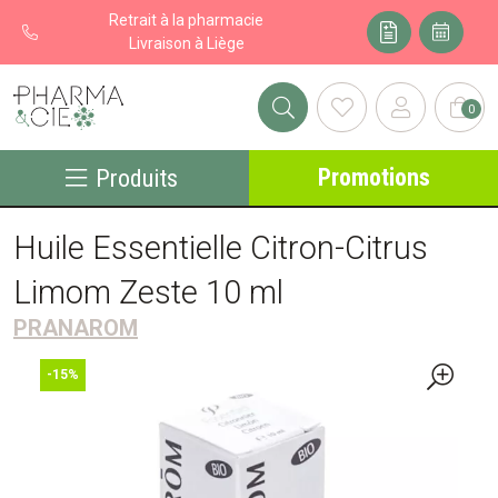
Retrait à la pharmacie
Livraison à Liège
0
Pharma&cie - Pharmacie des Franchises Votre export pharmacie
Promotions
Produits
Huile Essentielle Citron-Citrus
Limom Zeste 10 ml
PRANAROM
-15%