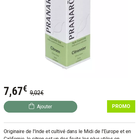
€
7
,
67
9
,
02
€
PROMO
Ajouter
Originaire de l'Inde et cultivé dans le Midi de l'Europe et en
Californie, le citron est un des fruits les plus utiles en