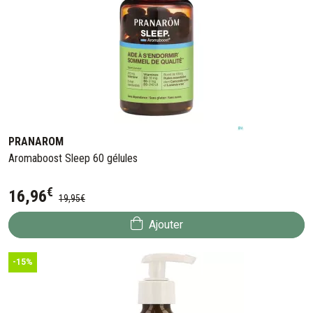
PRANAROM
Aromaboost Sleep 60 gélules
€
16
,
96
19
,
95
€
Ajouter
-15%