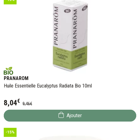
PRANAROM
Huile Essentielle Eucalyptus Radiata Bio 10ml
€
8
,
04
9
,
46
€
Ajouter
-15%