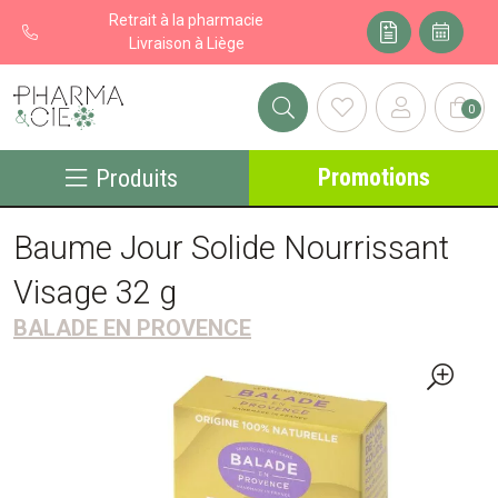
Retrait à la pharmacie
Livraison à Liège
0
Pharma&cie - Pharmacie des Franchises Votre export pharmacie
Promotions
Produits
Baume Jour Solide Nourrissant
Visage 32 g
BALADE EN PROVENCE