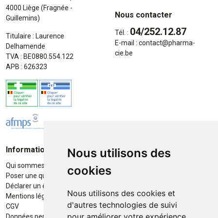
4000 Liège (Fragnée -
Nous contacter
Guillemins)
04/252.12.87
Tél. :
Titulaire : Laurence
E-mail :
contact
@
pharma-
Delhamende
cie.be
TVA : BE0880.554.122
APB : 626323
Informations
Moyens de paiement
Nous utilisons des
Qui sommes-nous ?
Paiement sécurisé
cookies
Poser une question
Déclarer un effet indésirable
Nous utilisons des cookies et
Mentions légales
d'autres technologies de suivi
CGV
pour améliorer votre expérience
Données personnelles