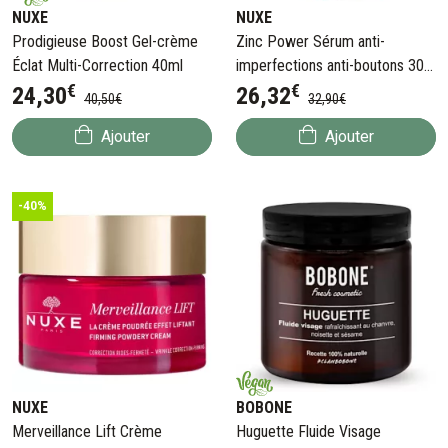
NUXE
NUXE
Prodigieuse Boost Gel-crème
Zinc Power Sérum anti-
Éclat Multi-Correction 40ml
imperfections anti-boutons 30
€
€
ml
24
,
30
26
,
32
40
,
50
€
32
,
90
€
Ajouter
Ajouter
-40%
NUXE
BOBONE
Merveillance Lift Crème
Huguette Fluide Visage