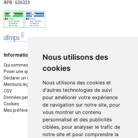
APB : 626323
Informations
Moyens de paiement
Nous utilisons des
Qui sommes-nous ?
Paiement sécurisé
cookies
Poser une question
Déclarer un effet indésirable
Nous utilisons des cookies et
Mentions légales
d'autres technologies de suivi
CGV
pour améliorer votre expérience
Données personnelles
Retrait / Livraison
Cookies
de navigation sur notre site, pour
Retrait à la pharmacie en Click
Mes préférences Cookies
vous montrer un contenu
& Collect
personnalisé et des publicités
ciblées, pour analyser le trafic de
Livraison cyclo-urbaines à Liège
notre site et pour comprendre la
avec :