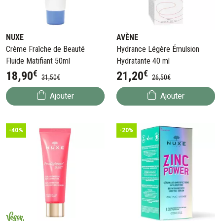
NUXE
AVÈNE
Crème Fraîche de Beauté
Hydrance Légère Émulsion
Fluide Matifiant 50ml
Hydratante 40 ml
€
€
18
,
90
21
,
20
31
,
50
€
26
,
50
€
Ajouter
Ajouter
-40%
-20%