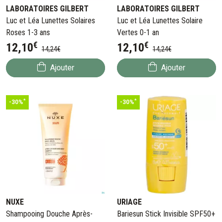
LABORATOIRES GILBERT
LABORATOIRES GILBERT
Luc et Léa Lunettes Solaires
Luc et Léa Lunettes Solaire
Roses 1-3 ans
Vertes 0-1 an
€
€
12
,
10
12
,
10
14
,
24
€
14
,
24
€
Ajouter
Ajouter
*
*
-30%
-30%
NUXE
URIAGE
Shampooing Douche Après-
Bariesun Stick Invisible SPF50+