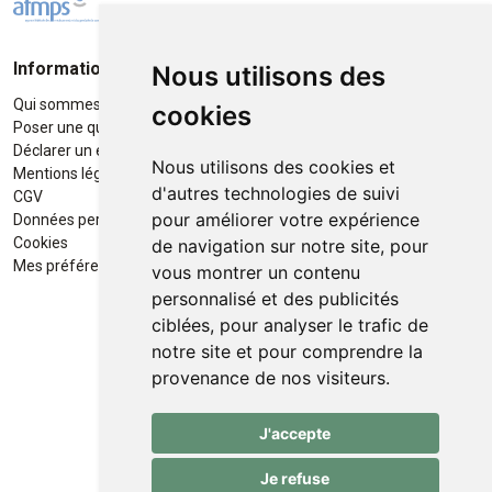
Informations
Moyens de paiement
Nous utilisons des
Qui sommes-nous ?
Paiement sécurisé
cookies
Poser une question
Déclarer un effet indésirable
Nous utilisons des cookies et
Mentions légales
d'autres technologies de suivi
CGV
pour améliorer votre expérience
Données personnelles
Retrait / Livraison
Cookies
de navigation sur notre site, pour
Retrait à la pharmacie en Click
Mes préférences Cookies
vous montrer un contenu
& Collect
personnalisé et des publicités
ciblées, pour analyser le trafic de
Livraison cyclo-urbaines à Liège
notre site et pour comprendre la
avec :
provenance de nos visiteurs.
Service professionnel et
J'accepte
écologique de livraisons rapides
et fiables.
Je refuse