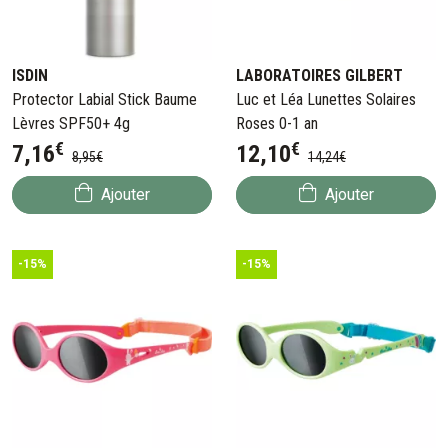
ISDIN
LABORATOIRES GILBERT
Protector Labial Stick Baume
Luc et Léa Lunettes Solaires
Lèvres SPF50+ 4g
Roses 0-1 an
€
€
7
,
16
12
,
10
8
,
95
€
14
,
24
€
Ajouter
Ajouter
-15%
-15%