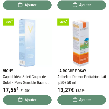
Ajouter
Ajouter
*
*
-30%
-30%
VICHY
LA ROCHE POSAY
Capital Idéal Soleil Coups de
Anthelios Dermo-Pediatrics Lait
Soleil - Peau Sensible Baume
Ip50+ 50 ml
€
100 ml
17
,
56
13
,
27
€
€
21
,
95
€
18
,
95
Ajouter
Ajouter