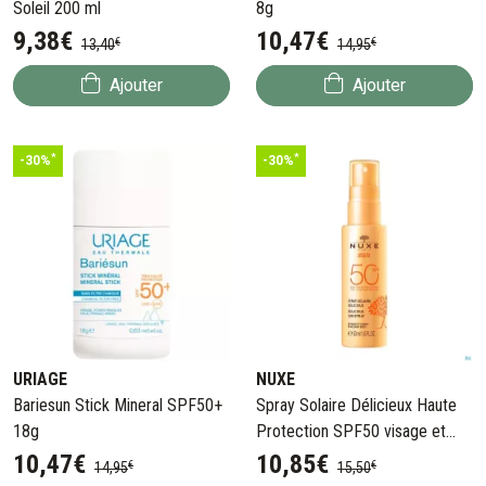
Soleil 200 ml
8g
9
,
38
€
10
,
47
€
€
€
13
,
40
14
,
95
Ajouter
Ajouter
*
*
-30%
-30%
URIAGE
NUXE
Bariesun Stick Mineral SPF50+
Spray Solaire Délicieux Haute
18g
Protection SPF50 visage et
corps 50ml
10
,
47
€
10
,
85
€
€
€
14
,
95
15
,
50