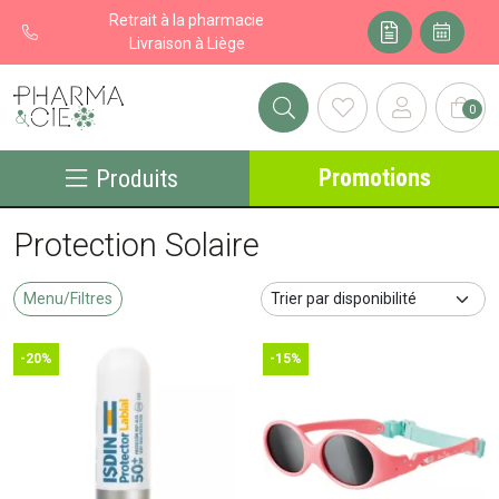
Retrait à la pharmacie
Livraison à Liège
0
Pharma&cie - Pharmacie des Franchises Votre export pharmacie
Promotions
Produits
Protection Solaire
Menu/Filtres
-20%
-15%