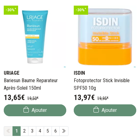
*
*
-30%
-30%
URIAGE
ISDIN
Bariesun Baume Reparateur
Fotoprotector Stick Invisible
Après-Soleil 150ml
SPF50 10g
13
,
65
€
13
,
97
€
€
€
19
,
50
19
,
95
Ajouter
Ajouter
1
2
3
4
5
6