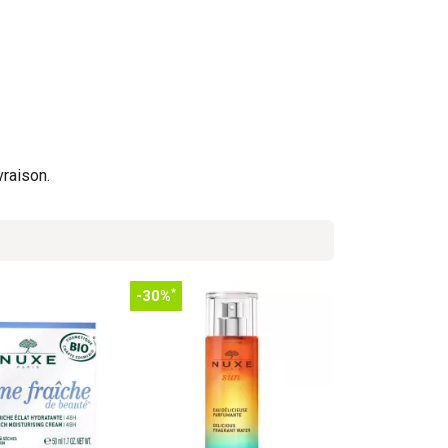
vraison.
*
-30%