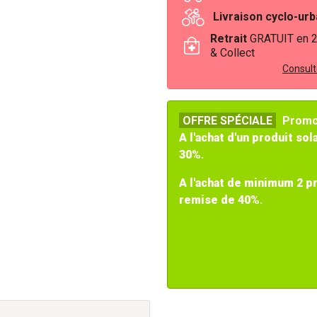
Livraison cyclo-ur
Retrait
GRATUIT en 
& Collect
Consulte
OFFRE SPÉCIALE
Promo 
A l'achat d'un produit sol
30%
.
A l'achat de minimum 2 p
remise de 40%
.