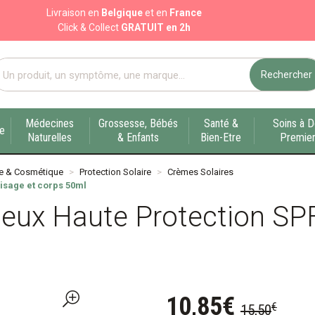
Livraison en
Belgique
et en
France
Click & Collect
GRATUIT en 2h
Rechercher
port pharmacie en ligne à votre service sur Liège
Médecines
Grossesse, Bébés
Santé &
Soins à D
ue
Naturelles
& Enfants
Bien-Etre
Premier
e & Cosmétique
Protection Solaire
Crèmes Solaires
isage et corps 50ml
cieux Haute Protection SP
10
,
85
€
€
15
,
50