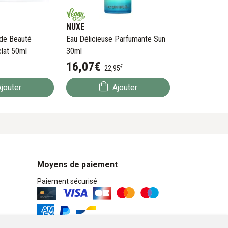
NUXE
de Beauté
Eau Délicieuse Parfumante Sun
lat 50ml
30ml
16
,
07
€
€
22
,
95
jouter
Ajouter
Moyens de paiement
Paiement sécurisé