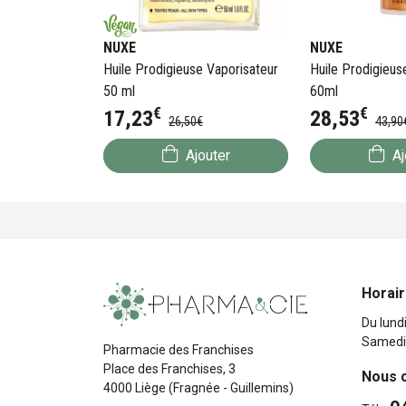
NUXE
NUXE
Huile Prodigieuse Vaporisateur
Huile Prodigieus
50 ml
60ml
€
€
17
,
23
28
,
53
26
,
50
€
43
,
90
Ajouter
Aj
Horai
Du lund
Samedi
Pharmacie des Franchises
Place des Franchises, 3
Nous 
4000 Liège (Fragnée - Guillemins)