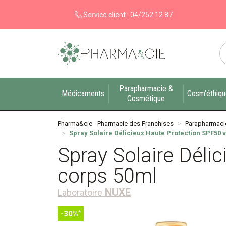
Service client :
04/252 12 87
Pharma&cie - Pharmacie des Franchises Votre ex
Parapharmacie &
Médicaments
Cosm'éthiq
Cosmétique
Pharma&cie - Pharmacie des Franchises
Parapharmaci
Spray Solaire Délicieux Haute Protection SPF50 v
Spray Solaire Déli
corps 50ml
NUXE
Laboratoire
*
-30%