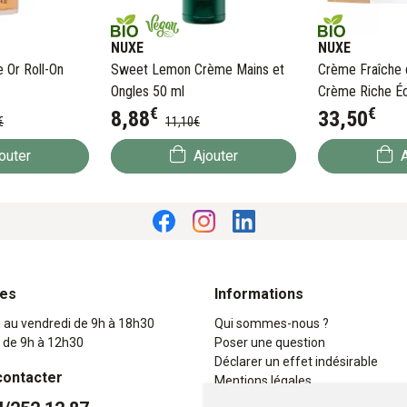
NUXE
NUXE
e Or Roll-On
Sweet Lemon Crème Mains et
Crème Fraîche 
Ongles 50 ml
Crème Riche Éc
€
€
8
,
88
33
,
50
€
11
,
10
€
outer
Ajouter
A
res
Informations
i au vendredi de 9h à 18h30
Qui sommes-nous ?
 de 9h à 12h30
Poser une question
Déclarer un effet indésirable
contacter
Mentions légales
CGV