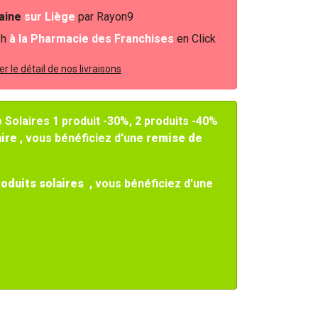
baine
sur Liège
par Rayon9
2h
à la Pharmacie des Franchises
en Click
r le détail de nos livraisons
Solaires 1 produit -30%, 2 produits -40%
aire
, vous bénéficiez d'une
remise de
roduits solaires
, vous bénéficiez d'une