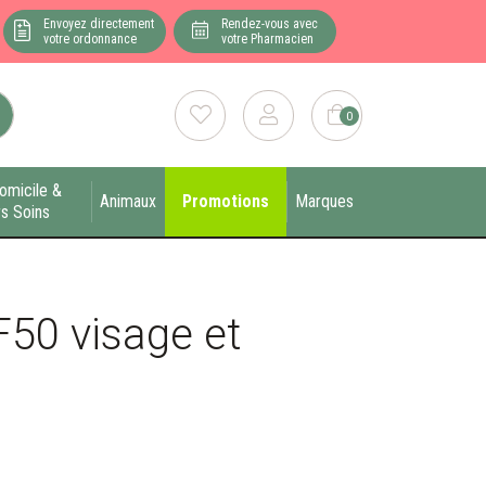
Envoyez directement
Rendez-vous avec
votre ordonnance
votre Pharmacien
0
omicile &
Animaux
Promotions
Marques
s Soins
F50 visage et