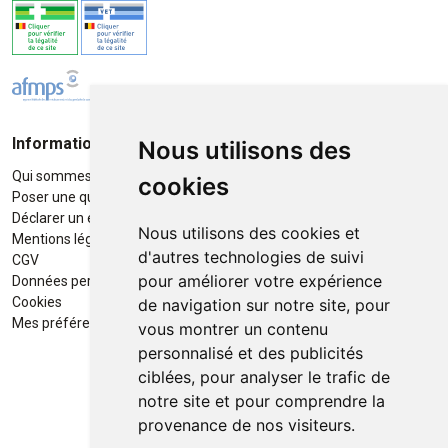
Informations
Moyens de paiement
Nous utilisons des
Qui sommes-nous ?
Paiement sécurisé
cookies
Poser une question
Déclarer un effet indésirable
Nous utilisons des cookies et
Mentions légales
d'autres technologies de suivi
CGV
pour améliorer votre expérience
Données personnelles
Retrait / Livraison
Cookies
de navigation sur notre site, pour
Retrait à la pharmacie en Click
Mes préférences Cookies
vous montrer un contenu
& Collect
personnalisé et des publicités
ciblées, pour analyser le trafic de
Livraison cyclo-urbaines à Liège
notre site et pour comprendre la
avec :
provenance de nos visiteurs.