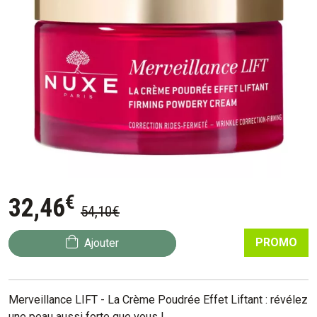
€
32
,
46
54
,
10
€
PROMO
Ajouter
Merveillance LIFT - La Crème Poudrée Effet Liftant : révélez
une peau aussi forte que vous !