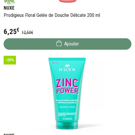
NUXE
Prodigieux Floral Gelée de Douche Délicate 200 ml
€
6
,
25
12
,
50
€
Ajouter
-20%