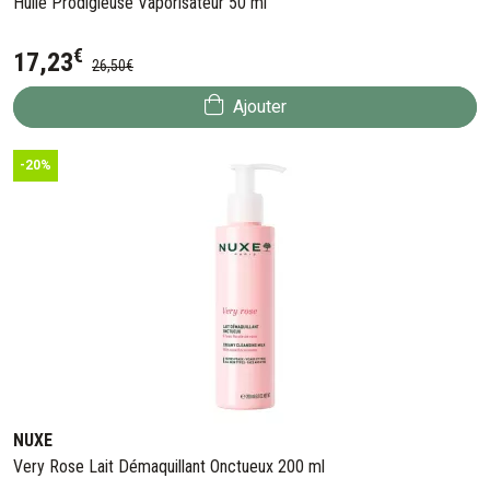
Huile Prodigieuse Vaporisateur 50 ml
€
17
,
23
26
,
50
€
Ajouter
-20%
NUXE
Very Rose Lait Démaquillant Onctueux 200 ml