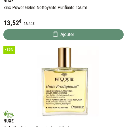
NUXE
Zinc Power Gelée Nettoyante Purifiante 150ml
€
13
,
52
16
,
90
€
Ajouter
-35%
NUXE