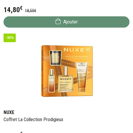
€
14
,
80
18
,
50
€
Ajouter
-30%
NUXE
Coffret La Collection Prodigieux