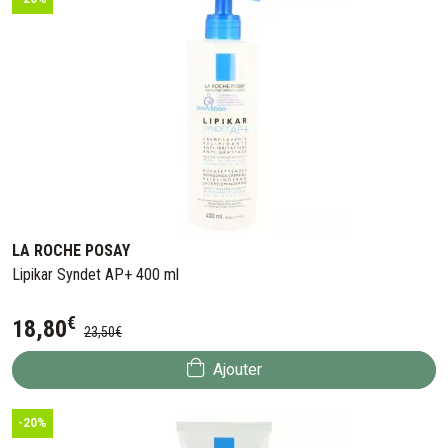
LA ROCHE POSAY
Lipikar Syndet AP+ 400 ml
€
18
,
80
23
,
50
€
Ajouter
-20%