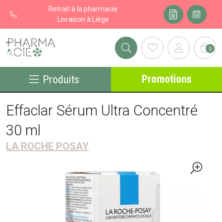
Retrait à la pharmacie
Livraison à Liège
0
Pharma&cie - Pharmacie des Franchises Votre export pharmacie
Promotions
Produits
Effaclar Sérum Ultra Concentré
30 ml
LA ROCHE POSAY