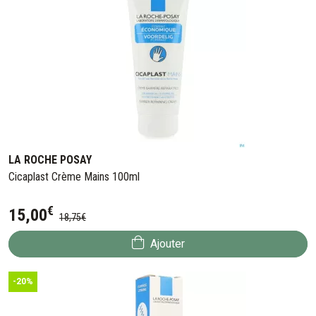
LA ROCHE POSAY
Cicaplast Crème Mains 100ml
€
15
,
00
18
,
75
€
Ajouter
-20%