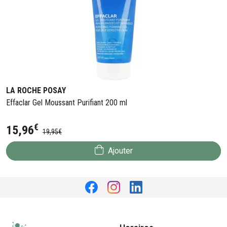
LA ROCHE POSAY
Effaclar Gel Moussant Purifiant 200 ml
€
15
,
96
19
,
95
€
Ajouter