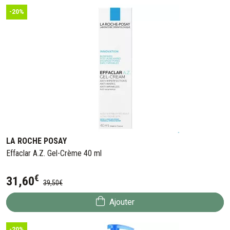
-20%
LA ROCHE POSAY
Effaclar A.Z. Gel-Crème 40 ml
€
31
,
60
39
,
50
€
Ajouter
-20%