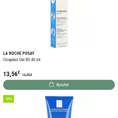
LA ROCHE POSAY
Cicaplast Gel B5 40 ml
€
13
,
56
16
,
95
€
Ajouter
-20%