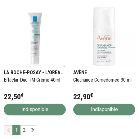
LA ROCHE-POSAY - L'OREAL BELGILUX
AVÈNE
Effaclar Duo +M Crème 40ml
Cleanance Comedomed 30 ml
€
€
22
,
50
22
,
90
Indisponible
Indisponible
1
2