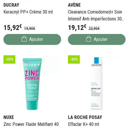
DUCRAY
AVÈNE
Keracnyl PP+ Crème 30 ml
Cleanance Comedomed+ Soin
Intensif Anti-Imperfections 30
€
€
ml
15
,
92
19
,
12
19
,
90
€
23
,
90
€
Ajouter
Ajouter
-20%
-20%
NUXE
LA ROCHE POSAY
Zinc Power Fluide Matifiant 40
Effaclar K+ 40 ml