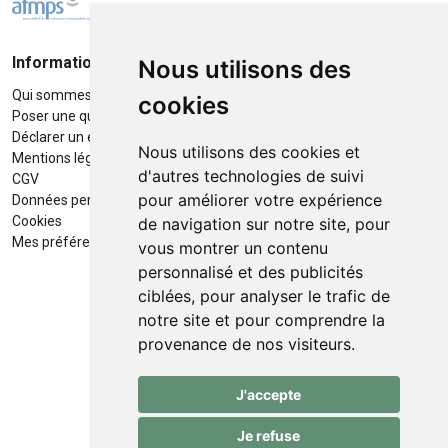
Informations
Moyens de paiement
Nous utilisons des
Qui sommes-nous ?
Paiement sécurisé
cookies
Poser une question
Déclarer un effet indésirable
Nous utilisons des cookies et
Mentions légales
d'autres technologies de suivi
CGV
pour améliorer votre expérience
Données personnelles
Retrait / Livraison
Cookies
de navigation sur notre site, pour
Retrait à la pharmacie en Click
Mes préférences Cookies
vous montrer un contenu
& Collect
personnalisé et des publicités
ciblées, pour analyser le trafic de
Livraison cyclo-urbaines à Liège
notre site et pour comprendre la
avec :
provenance de nos visiteurs.
Service professionnel et
J'accepte
écologique de livraisons rapides
et fiables.
Je refuse