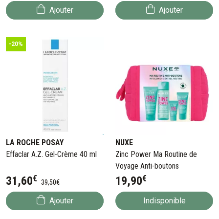
Ajouter
Ajouter
-20%
LA ROCHE POSAY
NUXE
Effaclar A.Z. Gel-Crème 40 ml
Zinc Power Ma Routine de
Voyage Anti-boutons
€
€
31
,
60
19
,
90
39
,
50
€
Ajouter
Indisponible