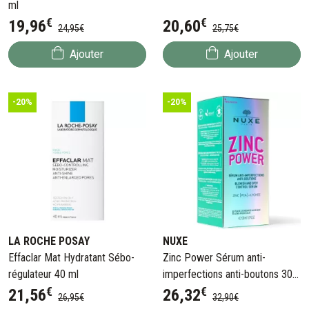
ml
€
€
19
,
96
20
,
60
24
,
95
€
25
,
75
€
Ajouter
Ajouter
-20%
-20%
LA ROCHE POSAY
NUXE
Effaclar Mat Hydratant Sébo-
Zinc Power Sérum anti-
régulateur 40 ml
imperfections anti-boutons 30
€
€
ml
21
,
56
26
,
32
26
,
95
€
32
,
90
€