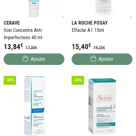
CERAVE
LA ROCHE POSAY
Soin Concentre Anti-
Effaclar A.I. 15ml
Imperfections 40 ml
€
€
13
,
84
15
,
40
17
,
30
€
19
,
25
€
Ajouter
Ajouter
-20%
-20%