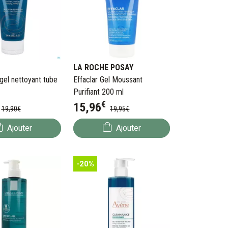
LA ROCHE POSAY
gel nettoyant tube
Effaclar Gel Moussant
Purifiant 200 ml
€
15
,
96
19
,
90
€
19
,
95
€
Ajouter
Ajouter
-20%