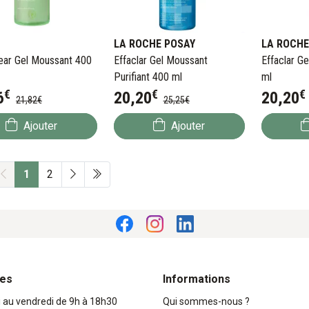
LA ROCHE POSAY
LA ROCHE
ear Gel Moussant 400
Effaclar Gel Moussant
Effaclar G
Purifiant 400 ml
ml
€
€
€
6
20
,
20
20
,
20
21
,
82
€
25
,
25
€
Ajouter
Ajouter
1
2
res
Informations
i au vendredi de 9h à 18h30
Qui sommes-nous ?