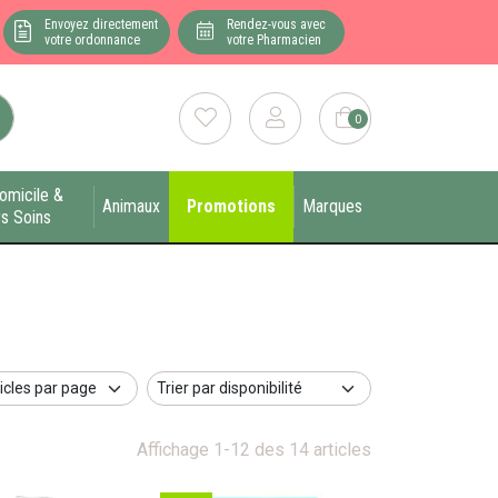
Envoyez directement
Rendez-vous avec
votre ordonnance
votre Pharmacien
0
omicile &
Animaux
Promotions
Marques
s Soins
Affichage 1-12 des 14 articles