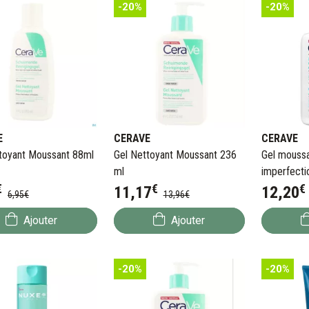
-20%
-20%
E
CERAVE
CERAVE
toyant Moussant 88ml
Gel Nettoyant Moussant 236
Gel moussa
ml
imperfecti
€
€
€
11
,
17
12
,
20
6
,
95
€
13
,
96
€
Ajouter
Ajouter
-20%
-20%