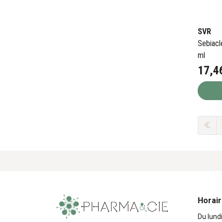
SVR
Sebiacl
ml
17
,
4
Horai
Du lund