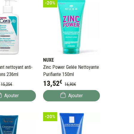
-20%
NUXE
nt nettoyant anti-
Zinc Power Gelée Nettoyante
ons 236ml
Purifiante 150ml
€
13
,
52
15
,
25
€
16
,
90
€
Ajouter
Ajouter
-20%