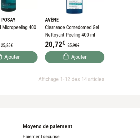
 POSAY
AVÈNE
el Micropeeling 400
Cleanance Comedomed Gel
Nettoyant Peeling 400 ml
€
20
,
72
25
,
25
€
25
,
90
€
Ajouter
Ajouter
Affichage 1-12 des 14 articles
Moyens de paiement
Paiement sécurisé