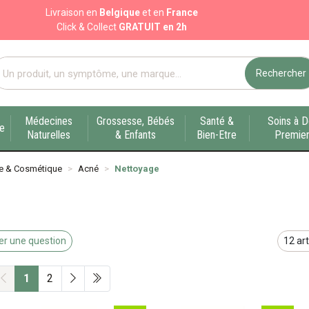
Livraison en
Belgique
et en
France
Click & Collect
GRATUIT en 2h
Rechercher
port pharmacie en ligne à votre service sur Liège
Médecines
Grossesse, Bébés
Santé &
Soins à D
ue
Naturelles
& Enfants
Bien-Etre
Premier
e & Cosmétique
Acné
Nettoyage
r une question
1
2