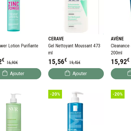
CERAVE
AVÈNE
wer Lotion Purifiante
Gel Nettoyant Moussant 473
Cleanance 
ml
200ml
€
€
€
2
15
,
56
15
,
92
16
,
90
€
19
,
45
€
Ajouter
Ajouter
-20%
-20%