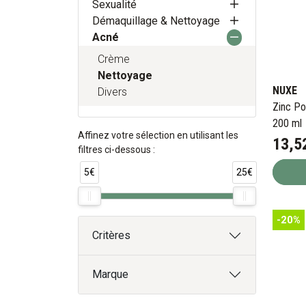
Sexualité
Démaquillage & Nettoyage
Acné
Crème
Nettoyage
NUXE
Divers
Zinc Po
200 ml
Affinez votre sélection en utilisant les
13
,
5
filtres ci-dessous :
5€
25€
-20%
Critères
Marque