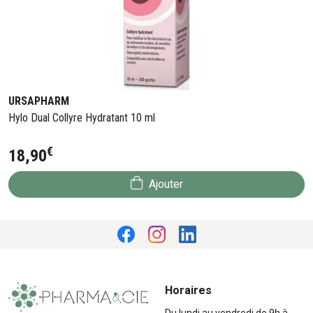
URSAPHARM
Hylo Dual Collyre Hydratant 10 ml
€
18
,
90
Ajouter
Horaires
Du lundi au vendredi de 9h à