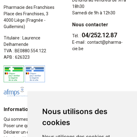
18h30
Pharmacie des Franchises
Samedi de 9h à 12h30
Place des Franchises, 3
4000 Liège (Fragnée -
Nous contacter
Guillemins)
04/252.12.87
Tél. :
Titulaire : Laurence
E-mail :
contact
@
pharma-
Delhamende
cie.be
TVA : BE0880.554.122
APB : 626323
Informations
Moyens de paiement
Nous utilisons des
Qui sommes-nous ?
Paiement sécurisé
cookies
Poser une question
Déclarer un effet indésirable
Nous utilisons des cookies et