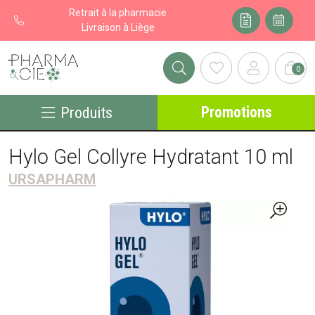
Retrait à la pharmacie
Livraison à Liège
0
Pharma&cie - Pharmacie des Franchises Votre export pharmacie
Promotions
Produits
Hylo Gel Collyre Hydratant 10 ml
URSAPHARM