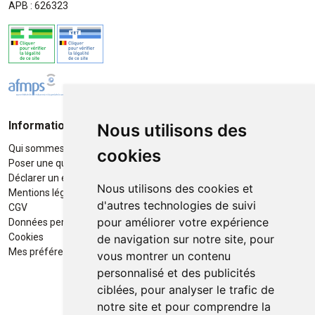
APB : 626323
Informations
Moyens de paiement
Nous utilisons des
Qui sommes-nous ?
Paiement sécurisé
cookies
Poser une question
Déclarer un effet indésirable
Nous utilisons des cookies et
Mentions légales
d'autres technologies de suivi
CGV
pour améliorer votre expérience
Données personnelles
Retrait / Livraison
Cookies
de navigation sur notre site, pour
Retrait à la pharmacie en Click
Mes préférences Cookies
vous montrer un contenu
& Collect
personnalisé et des publicités
ciblées, pour analyser le trafic de
Livraison cyclo-urbaines à Liège
notre site et pour comprendre la
avec :