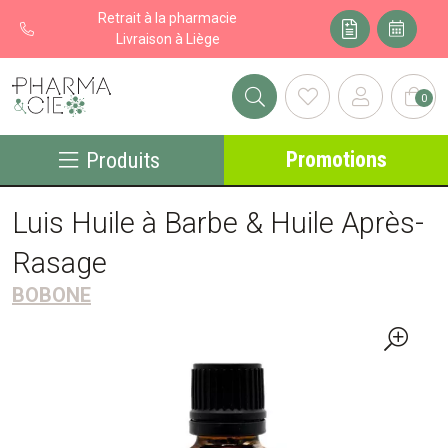
Retrait à la pharmacie
Livraison à Liège
0
Pharma&cie - Pharmacie des Franchises Votre export pharmacie
Promotions
Produits
Luis Huile à Barbe & Huile Après-
Rasage
BOBONE