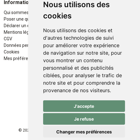
Informations
Moyens de paiement
Nous utilisons des
Qui sommes-nous ?
Paiement sécurisé
cookies
Poser une question
Déclarer un effet indésirable
Nous utilisons des cookies et
Mentions légales
d'autres technologies de suivi
CGV
pour améliorer votre expérience
Données personnelles
Retrait / Livraison
Cookies
de navigation sur notre site, pour
Retrait à la pharmacie en Click
Mes préférences Cookies
vous montrer un contenu
& Collect
personnalisé et des publicités
ciblées, pour analyser le trafic de
Livraison cyclo-urbaines à Liège
notre site et pour comprendre la
avec :
provenance de nos visiteurs.
Service professionnel et
J'accepte
écologique de livraisons rapides
et fiables.
Je refuse
© 2026 Pharmacie des Franchises
Tous droits réservés
Changer mes préférences
Apotekisto