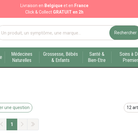
Livraison en
Belgique
et en
France
Click & Collect
GRATUIT en 2h
Rechercher
port pharmacie en ligne à votre service sur Liège
Médecines
Grossesse, Bébés
Santé &
Soins à D
ue
Naturelles
& Enfants
Bien-Etre
Premier
r une question
1