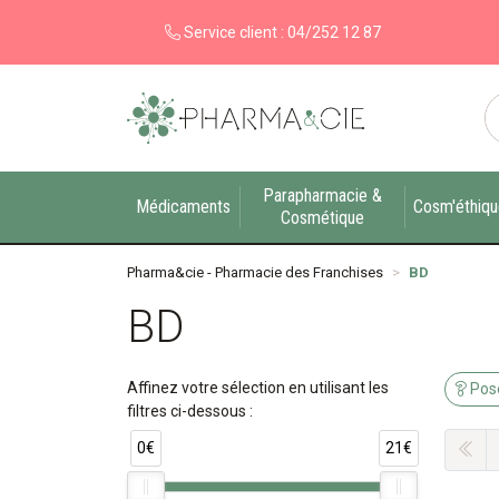
Service client :
04/252 12 87
Pharma&cie - Pharmacie des Franchises Votre ex
Parapharmacie &
Médicaments
Cosm'éthiq
Cosmétique
Pharma&cie - Pharmacie des Franchises
BD
BD
Affinez votre sélection en utilisant les
Pose
filtres ci-dessous :
0€
21€