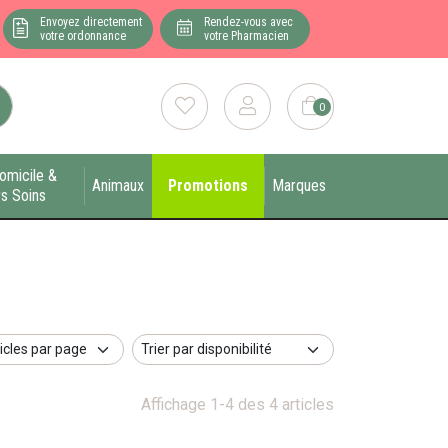
Envoyez directement
Rendez-vous avec
votre ordonnance
votre Pharmacien
0
omicile &
Animaux
Promotions
Marques
s Soins
Affichage 1-4 des 4 articles