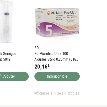
BD
ak Seringue
Bd Microfine Ultra 100
ip 50ml
Aiguilles Stylo 0,25mm (31G)
€
x 5mm
20
,
16
Ajouter
Indisponible
Affichage 1-4 des 4 articles