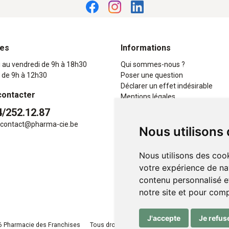
res
Informations
i au vendredi de 9h à 18h30
Qui sommes-nous ?
 de 9h à 12h30
Poser une question
Déclarer un effet indésirable
contacter
Mentions légales
CGV
4/252.12.87
Données personnelles
contact
@
pharma-cie.be
Nous utilisons
Cookies
Mes préférences Cookies
Nous utilisons des cook
votre expérience de na
contenu personnalisé et
notre site et pour com
J'accepte
Je refus
 Pharmacie des Franchises
Tous droits réservés
Apotekisto
, pharmacie e