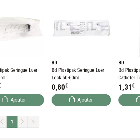
BD
BD
tipak Seringue Luer
Bd Plastipak Seringue Luer
Bd Plastip
0ml
Lock 50-60ml
Catheter T
€
€
€
0
,
80
1
,
31
Ajouter
Ajouter
1