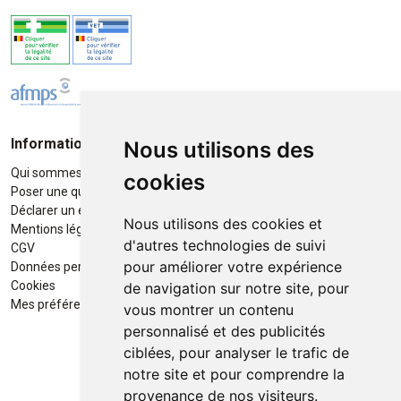
Informations
Moyens de paiement
Nous utilisons des
Qui sommes-nous ?
Paiement sécurisé
cookies
Poser une question
Déclarer un effet indésirable
Nous utilisons des cookies et
Mentions légales
d'autres technologies de suivi
CGV
pour améliorer votre expérience
Données personnelles
Retrait / Livraison
Cookies
de navigation sur notre site, pour
Retrait à la pharmacie en Click
Mes préférences Cookies
vous montrer un contenu
& Collect
personnalisé et des publicités
ciblées, pour analyser le trafic de
Livraison cyclo-urbaines à Liège
notre site et pour comprendre la
avec :
provenance de nos visiteurs.