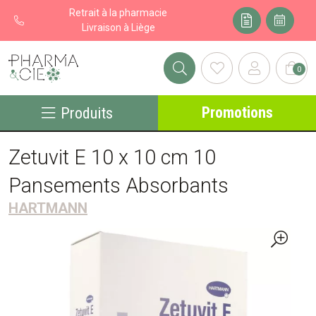
Retrait à la pharmacie
Livraison à Liège
0
Pharma&cie - Pharmacie des Franchises Votre export pharmacie
Promotions
Produits
Zetuvit E 10 x 10 cm 10
Pansements Absorbants
HARTMANN