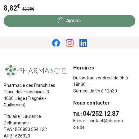
€
8
,
82
10
,
38
€
Ajouter
Horaires
Du lundi au vendredi de 9h à
18h30
Pharmacie des Franchises
Samedi de 9h à 12h30
Place des Franchises, 3
4000 Liège (Fragnée -
Nous contacter
Guillemins)
04/252.12.87
Tél. :
Titulaire : Laurence
E-mail :
contact
@
pharma-
Delhamende
cie.be
TVA : BE0880.554.122
APB : 626323