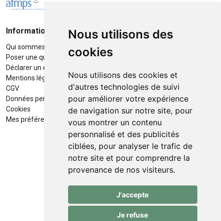
Informations
Moyens de paiement
Nous utilisons des
Qui sommes-nous ?
Paiement sécurisé
cookies
Poser une question
Déclarer un effet indésirable
Nous utilisons des cookies et
Mentions légales
d'autres technologies de suivi
CGV
pour améliorer votre expérience
Données personnelles
Retrait / Livraison
Cookies
de navigation sur notre site, pour
Retrait à la pharmacie en Click
Mes préférences Cookies
vous montrer un contenu
& Collect
personnalisé et des publicités
ciblées, pour analyser le trafic de
Livraison cyclo-urbaines à Liège
notre site et pour comprendre la
avec :
provenance de nos visiteurs.
Service professionnel et
J'accepte
écologique de livraisons rapides
et fiables.
Je refuse