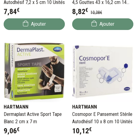
Autodhésif 7,2 x 5 cm 10 Unités
4,5 Gouttes 43 x 16,2 cm 14
€
€
Serviettes
7
,
84
8
,
82
10
,
38
€
Ajouter
Ajouter
HARTMANN
HARTMANN
Dermaplast Active Sport Tape
Cosmopor E Pansement Stérile
Blanc 2 cm x 7 m
Autodhésif 10 x 8 cm 10 Unités
€
€
9
,
06
10
,
12