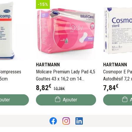
-15%
HARTMANN
HARTMANN
Compresses
Molicare Premium Lady Pad 4,5
Cosmopor E Pa
 5cm
Gouttes 43 x 16,2 cm 14
Autodhésif 7,2 
€
€
Serviettes
8
,
82
7
,
84
10
,
38
€
outer
Ajouter
A