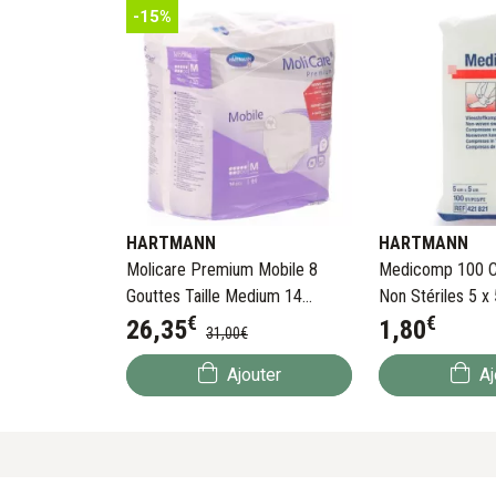
-15%
HARTMANN
HARTMANN
Molicare Premium Mobile 8
Medicomp 100 
Gouttes Taille Medium 14
Non Stériles 5 x
€
€
Culottes Anatomiques
26
,
35
1
,
80
31
,
00
€
Ajouter
Aj