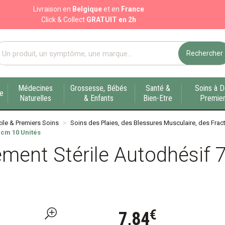
Livraison en
Belgique
et en
France
Click & Collect
GRATUIT en 2h
Rechercher
port pharmacie en ligne à votre service sur Liège
Médecines
Grossesse, Bébés
Santé &
Soins à D
ue
Naturelles
& Enfants
Bien-Etre
Premier
ile & Premiers Soins
Soins des Plaies, des Blessures Musculaire, des Fract
 cm 10 Unités
ent Stérile Autodhésif 7
€
7
,
84