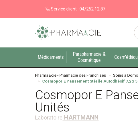
Service client :
04/252 12 87
Pharma&cie - Pharmacie des Franchises Votre ex
Parapharmacie &
Médicaments
Cosm'éthiq
Cosmétique
Pharma&cie - Pharmacie des Franchises
Soins à Domic
Cosmopor E Pansement Stérile Autodhésif 7,2 x 5
Cosmopor E Pansem
Unités
HARTMANN
Laboratoire