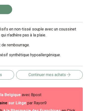
sifs en non-tissé souple avec un coussinet
qui n'adhère pas à la plaie.
t de rembourrage.
hésif synthétique hypoallergénique.
is
Continuer mes achats
e
la Belgique
avec Bpost
baine
sur Liège
par Rayon9
2h
à la Pharmacie des Franchises
en Click