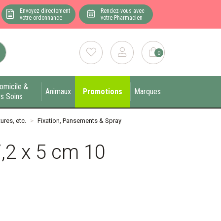
Envoyez directement
Rendez-vous avec
votre ordonnance
votre Pharmacien
0
omicile &
Animaux
Promotions
Marques
s Soins
ures, etc.
Fixation, Pansements & Spray
,2 x 5 cm 10