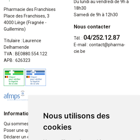
Du lundi au vendredi de 9h à
18h30
Pharmacie des Franchises
Samedi de 9h à 12h30
Place des Franchises, 3
4000 Liège (Fragnée -
Nous contacter
Guillemins)
04/252.12.87
Tél. :
Titulaire : Laurence
E-mail :
contact
@
pharma-
Delhamende
cie.be
TVA : BE0880.554.122
APB : 626323
Informations
Moyens de paiement
Nous utilisons des
Qui sommes-nous ?
Paiement sécurisé
cookies
Poser une question
Déclarer un effet indésirable