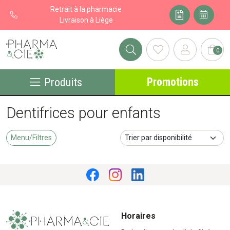
Retrait à la pharmacie
Livraison à Liège
0
Pharma&cie - Pharmacie des Franchises Votre export pharmacie
Promotions
Produits
Dentifrices pour enfants
Menu/Filtres
Horaires