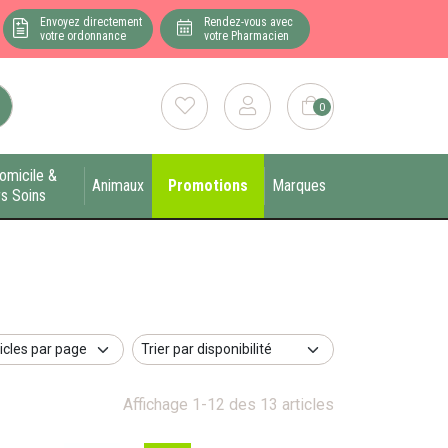
Envoyez directement
Rendez-vous avec
votre ordonnance
votre Pharmacien
0
omicile &
Animaux
Promotions
Marques
s Soins
Affichage 1-12 des 13 articles