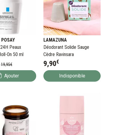
 POSAY
LAMAZUNA
 24H Peaux
Déodorant Solide Sauge
Roll-On 50 ml
Cèdre Ravinsara
€
9
,
90
19
,
95
€
Ajouter
Indisponible