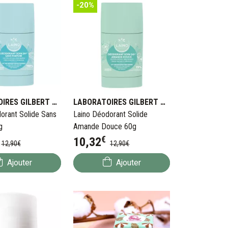
-20%
LABORATOIRES GILBERT BENELUX
LABORATOIRES GILBERT BENELUX
orant Solide Sans
Laino Déodorant Solide
g
Amande Douce 60g
€
10
,
32
12
,
90
€
12
,
90
€
Ajouter
Ajouter