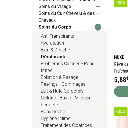
-50%
Soins du Visage
Soins du Cuir Chevelu & des
Cheveux
Soins du Corps
Anti-Transpirants
Hydratation
Bain & Douche
Déodorants
NUXE
Problèmes Cutanés - Peau
Rêve d
Irritée
Fraîche
Épilation & Rasage
5
,
88
Peelings - Gommages
Lait & Huile Corporels
Cellulite - Buste - Minceur -
Fermeté
-35%
Peau Sèche
Hygiène Intime
Traitement des Cicatrices