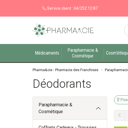
Service client :
04/252 12 87
Pharma&cie - Pharmacie des Franchises Votre ex
Parapharmacie &
Médicaments
Cosm'éthiq
Cosmétique
Pharma&cie - Pharmacie des Franchises
Parapharmaci
Déodorants
Pose
Parapharmacie &
Cosmétique
Coffrets Cadeaux - Trousses