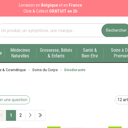
Livraison en
Belgique
et en
France
Click & Collect
GRATUIT en 2h
Rechercher
port pharmacie en ligne à votre service sur Liège
Médecines
Grossesse, Bébés
Santé &
Soins à D
ue
Naturelles
& Enfants
Bien-Etre
Premier
e & Cosmétique
Soins du Corps
Déodorants
r une question
1
2