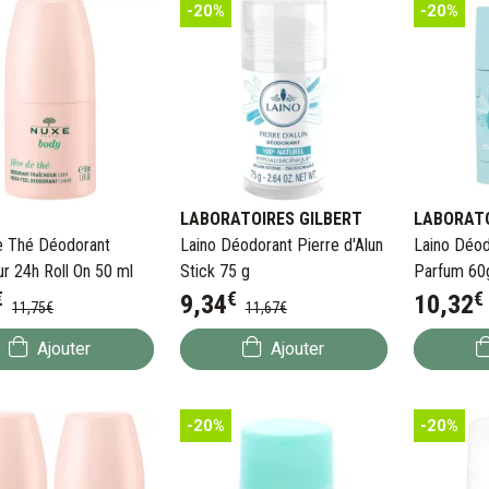
-20%
-20%
LABORATOIRES GILBERT
e Thé Déodorant
Laino Déodorant Pierre d'Alun
Laino Déod
ur 24h Roll On 50 ml
Stick 75 g
Parfum 60
€
€
€
9
,
34
10
,
32
11
,
75
€
11
,
67
€
Ajouter
Ajouter
-20%
-20%