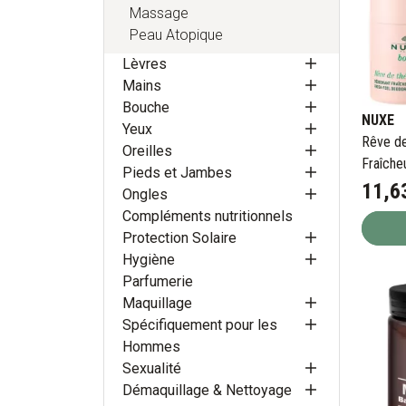
Massage
Peau Atopique
Lèvres
Mains
Bouche
NUXE
Yeux
Rêve d
Oreilles
Fraîche
Pieds et Jambes
ml
11
,
6
Ongles
Compléments nutritionnels
Protection Solaire
Hygiène
Parfumerie
Maquillage
Spécifiquement pour les
Hommes
Sexualité
Démaquillage & Nettoyage