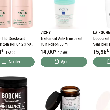
VICHY
LA ROCHE
e Thé Déodorant
Traitement Anti-Transpirant
Déodorant
ur 24h Roll On 2 x 50
48 h Roll-on 50 ml
Sensibles 
€
€
€
3
14
,
00
15
,
96
17
,
90
€
17
,
50
€
Ajouter
Ajouter