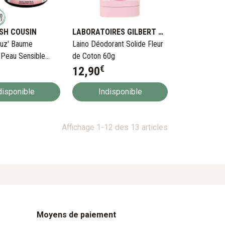
SH COUSIN
LABORATOIRES GILBERT BENELUX
uz' Baume
Laino Déodorant Solide Fleur
Peau Sensible
de Coton 60g
€
12
,
90
disponible
Indisponible
Affichage 1-12 des 13 articles
Moyens de paiement