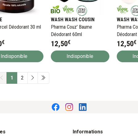
E
WASH WASH COUSIN
WASH WA
rcel Déodorant 30 ml
Pharma Couz' Baume
Pharma Co
Déodorant 60ml
Déodorant 
€
€
€
60ml
0
12
,
50
12
,
50
Indisponible
Indisponible
In
1
2
res
Informations