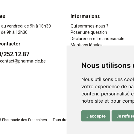
res
Informations
i au vendredi de 9h à 18h30
Qui sommes-nous ?
 de 9h à 12h30
Poser une question
Déclarer un effet indésirable
contacter
Mentions légales
CGV
4/252.12.87
Données personnelles
contact
@
pharma-cie.be
Nous utilisons
Cookies
Mes préférences Cookies
Nous utilisons des cook
votre expérience de na
contenu personnalisé et
notre site et pour com
J'accepte
Je refus
 Pharmacie des Franchises
Tous droits réservés
Apotekisto
, pharmacie e