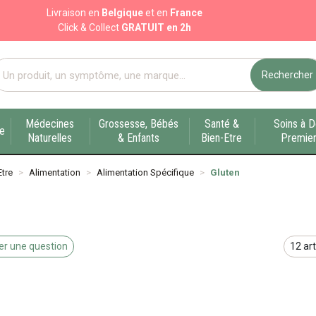
Livraison en
Belgique
et en
France
Click & Collect
GRATUIT en 2h
Rechercher
port pharmacie en ligne à votre service sur Liège
Médecines
Grossesse, Bébés
Santé &
Soins à D
ue
Naturelles
& Enfants
Bien-Etre
Premier
Etre
Alimentation
Alimentation Spécifique
Gluten
r une question