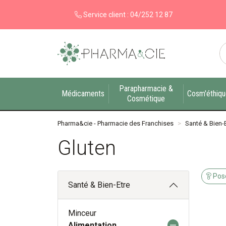
Service client :
04/252 12 87
Pharma&cie - Pharmacie des Franchises Votre ex
Parapharmacie &
Médicaments
Cosm'éthiq
Cosmétique
Pharma&cie - Pharmacie des Franchises
Santé & Bien-
Gluten
Pose
Santé & Bien-Etre
Minceur
Alimentation