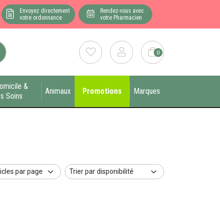
Envoyez directement
Rendez-vous avec
votre ordonnance
votre Pharmacien
0
omicile &
Animaux
Promotions
Marques
s Soins