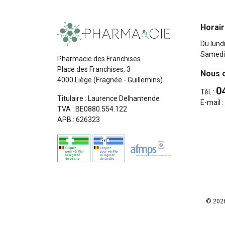
Horai
Du lund
Samedi
Pharmacie des Franchises
Place des Franchises, 3
Nous 
4000 Liège (Fragnée - Guillemins)
0
Tél. :
Titulaire : Laurence Delhamende
E-mail :
TVA : BE0880.554.122
APB : 626323
© 2026