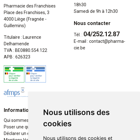
18h30
Pharmacie des Franchises
Samedi de 9h à 12h30
Place des Franchises, 3
4000 Liège (Fragnée -
Nous contacter
Guillemins)
04/252.12.87
Tél. :
Titulaire : Laurence
E-mail :
contact
@
pharma-
Delhamende
cie.be
TVA : BE0880.554.122
APB : 626323
Informations
Moyens de paiement
Nous utilisons des
Qui sommes-nous ?
Paiement sécurisé
cookies
Poser une question
Déclarer un effet indésirable
Nous utilisons des cookies et
Mentions légales